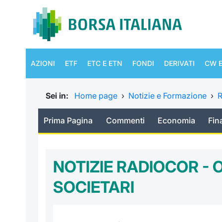
AZIONI
ETF
ETC E ETN
FONDI
DERIVATI
CW E
Sei in:
Home page
›
Notizie e Formazione
›
R
Prima Pagina
Commenti
Economia
Fin
NOTIZIE RADIOCOR - 
SOCIETARI