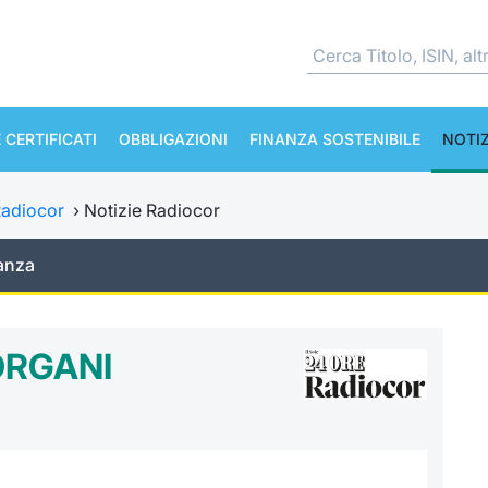
 CERTIFICATI
OBBLIGAZIONI
FINANZA SOSTENIBILE
NOTIZ
adiocor
›
Notizie Radiocor
anza
ORGANI