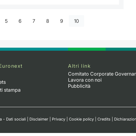
5
6
7
8
9
10
Euronext
Altri link
Comitato Corporate Governa
Lavora con noi
ets
Pubblicità
ti stampa
 - Dati sociali
|
Disclaimer
|
Privacy
|
Cookie policy
|
Credits
|
Dichiarazion