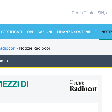
 CERTIFICATI
OBBLIGAZIONI
FINANZA SOSTENIBILE
NOTIZ
adiocor
›
Notizie Radiocor
anza
EZZI DI