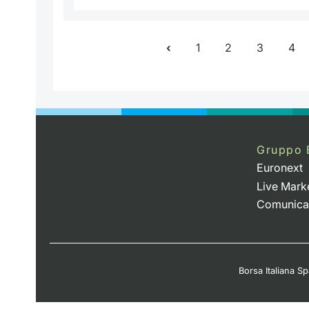
1
2
3
4
Gruppo 
Euronext
Live Mark
Comunica
Borsa Italiana Spa