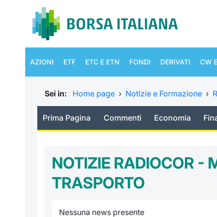
AZIONI
ETF
ETC E ETN
FONDI
DERIVATI
CW E
Sei in:
Home page
›
Notizie e Formazione
›
R
Prima Pagina
Commenti
Economia
Fin
NOTIZIE RADIOCOR - M
TRASPORTO
Nessuna news presente