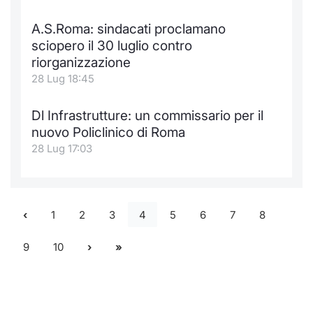
A.S.Roma: sindacati proclamano
sciopero il 30 luglio contro
riorganizzazione
28 Lug 18:45
Dl Infrastrutture: un commissario per il
nuovo Policlinico di Roma
28 Lug 17:03
1
2
3
4
5
6
7
8
9
10