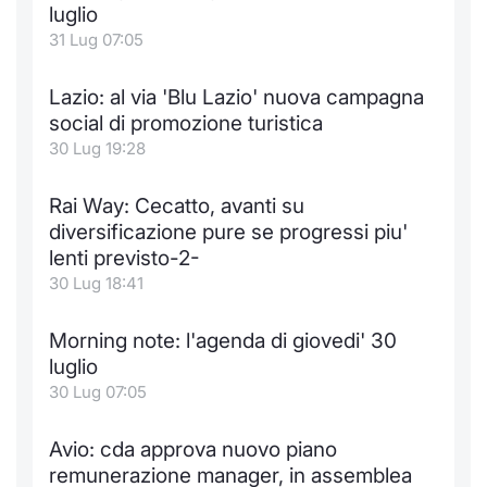
Formaz
luglio
Specific
31 Lug 07:05
Statisti
Avvisi
Lazio: al via 'Blu Lazio' nuova campagna
social di promozione turistica
Market
30 Lug 19:28
KID
Rai Way: Cecatto, avanti su
diversificazione pure se progressi piu'
lenti previsto-2-
30 Lug 18:41
Morning note: l'agenda di giovedi' 30
luglio
30 Lug 07:05
Avio: cda approva nuovo piano
remunerazione manager, in assemblea