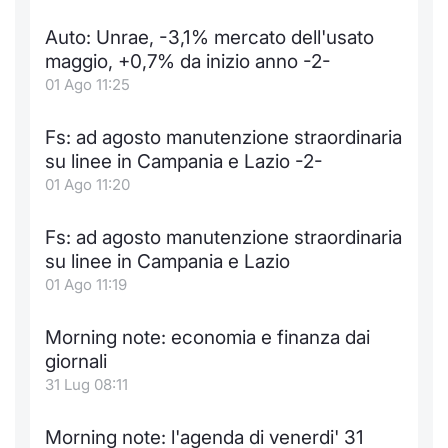
Notizie e Formazione
Docume
Per emit
Docume
Dividen
Emittent
KID/PRI
Notizie
Servizi 
Auto: Unrae, -3,1% mercato dell'usato
maggio, +0,7% da inizio anno -2-
Chi siamo
Listed 
Docume
Formazi
BTP Min
Formaz
Listing
Statisti
Dati di
01 Ago 11:25
Milan
Calenda
Formazi
BONO Mi
Material
Analisi 
Fs: ad agosto manutenzione straordinaria
Segmen
su linee in Campania e Lazio -2-
IPO e M
OAT Min
Intermed
01 Ago 11:20
Mercato
Cambi
BUND Mi
Mifid 2
Fs: ad agosto manutenzione straordinaria
BTP
su linee in Campania e Lazio
MiFID 2
BTP Min
Regolam
01 Ago 11:19
Market M
Speciali
Opzioni
Academ
Morning note: economia e finanza dai
RFQ
giornali
Opzioni 
31 Lug 08:11
Spread 
Indicato
Morning note: l'agenda di venerdi' 31