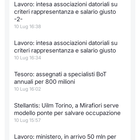
Lavoro: intesa associazioni datoriali su
Notizie e Formazione
Docume
Per emit
Docume
Dividen
Emittent
KID/PRI
Notizie
Servizi 
criteri rappresentanza e salario giusto
-2-
Chi siamo
Listed 
Docume
Formazi
BTP Min
Formaz
Listing
Statisti
Dati di
10 Lug 16:38
Milan
Calenda
Formazi
BONO Mi
Material
Analisi 
Lavoro: intesa associazioni datoriali su
Segmen
criteri rappresentanza e salario giusto
IPO e M
OAT Min
Intermed
10 Lug 16:34
Mercato
Cambi
BUND Mi
Mifid 2
Tesoro: assegnati a specialisti BoT
BTP
annuali per 800 milioni
MiFID 2
BTP Min
Regolam
10 Lug 16:02
Market M
Speciali
Opzioni
Academ
Stellantis: Uilm Torino, a Mirafiori serve
RFQ
modello ponte per salvare occupazione
Opzioni 
10 Lug 15:57
Spread 
Indicato
Lavoro: ministero, in arrivo 50 mln per