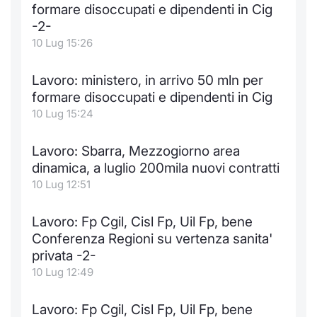
Formaz
formare disoccupati e dipendenti in Cig
Specific
-2-
Statisti
10 Lug 15:26
Avvisi
Lavoro: ministero, in arrivo 50 mln per
Market
formare disoccupati e dipendenti in Cig
10 Lug 15:24
KID
Lavoro: Sbarra, Mezzogiorno area
dinamica, a luglio 200mila nuovi contratti
10 Lug 12:51
Lavoro: Fp Cgil, Cisl Fp, Uil Fp, bene
Conferenza Regioni su vertenza sanita'
privata -2-
10 Lug 12:49
Lavoro: Fp Cgil, Cisl Fp, Uil Fp, bene