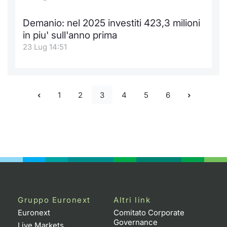
Demanio: nel 2025 investiti 423,3 milioni
in piu' sull'anno prima
23 Lug 14:51
1
2
3
4
5
6
Gruppo Euronext
Altri link
Euronext
Comitato Corporate
Governance
Live Markets