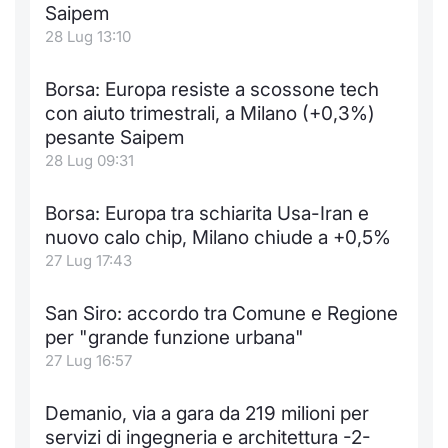
Formaz
Saipem
Specific
28 Lug 13:10
Statisti
Avvisi
Borsa: Europa resiste a scossone tech
con aiuto trimestrali, a Milano (+0,3%)
Market
pesante Saipem
28 Lug 09:31
KID
Borsa: Europa tra schiarita Usa-Iran e
nuovo calo chip, Milano chiude a +0,5%
27 Lug 17:43
San Siro: accordo tra Comune e Regione
per "grande funzione urbana"
27 Lug 16:57
Demanio, via a gara da 219 milioni per
servizi di ingegneria e architettura -2-