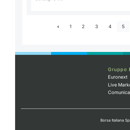
1
2
3
4
5
Gruppo 
Euronext
Live Mark
Comunica
Borsa Italiana Spa