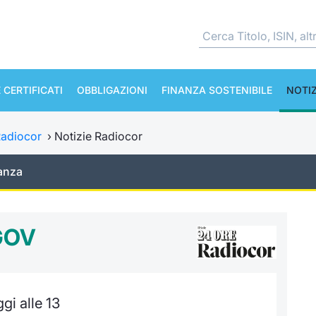
 CERTIFICATI
OBBLIGAZIONI
FINANZA SOSTENIBILE
NOTIZ
adiocor
›
Notizie Radiocor
anza
GOV
gi alle 13