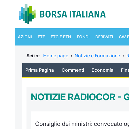
AZIONI
ETF
ETC E ETN
FONDI
DERIVATI
CW E
Sei in:
Home page
›
Notizie e Formazione
›
R
Prima Pagina
Commenti
Economia
Fin
NOTIZIE RADIOCOR - 
Consiglio dei ministri: convocato og