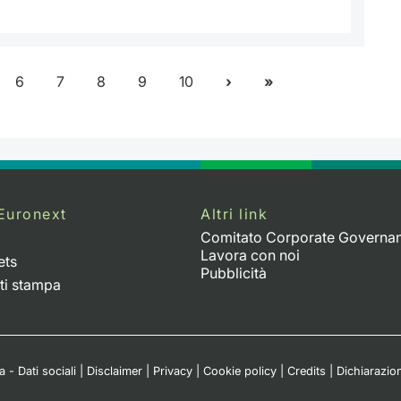
6
7
8
9
10
Euronext
Altri link
Comitato Corporate Governa
Lavora con noi
ets
Pubblicità
ti stampa
 - Dati sociali
|
Disclaimer
|
Privacy
|
Cookie policy
|
Credits
|
Dichiarazion