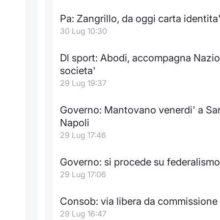
Pa: Zangrillo, da oggi carta identita'
30 Lug 10:30
Dl sport: Abodi, accompagna Nazione
societa'
29 Lug 19:37
Governo: Mantovano venerdi' a San
Napoli
29 Lug 17:46
Governo: si procede su federalismo
29 Lug 17:06
Consob: via libera da commissione
29 Lug 16:47