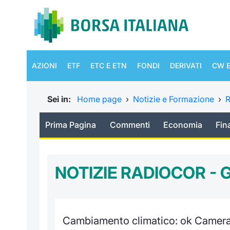
AZIONI
ETF
ETC E ETN
FONDI
DERIVATI
CW E
Sei in:
Home page
›
Notizie e Formazione
›
R
Prima Pagina
Commenti
Economia
Fin
NOTIZIE RADIOCOR - 
Cambiamento climatico: ok Camer