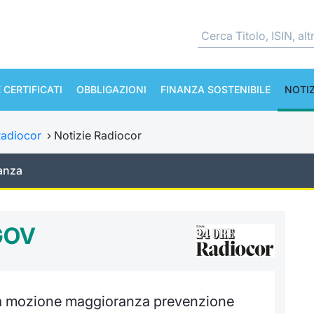
 CERTIFICATI
OBBLIGAZIONI
FINANZA SOSTENIBILE
NOTIZ
adiocor
›
Notizie Radiocor
anza
GOV
a mozione maggioranza prevenzione