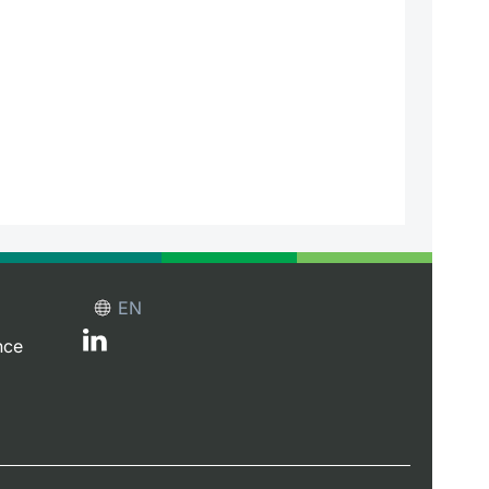
EN
nce