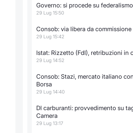
Governo: si procede su federalismo
29 Lug 15:50
Consob: via libera da commissione
29 Lug 15:42
Istat: Rizzetto (FdI), retribuzioni in
29 Lug 14:52
Consob: Stazi, mercato italiano con
Borsa
29 Lug 14:40
Dl carburanti: provvedimento su tag
Camera
29 Lug 13:17