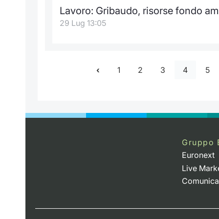
Lavoro: Gribaudo, risorse fondo am
29 Lug 13:05
1
2
3
4
5
Gruppo 
Euronext
Live Mark
Comunica