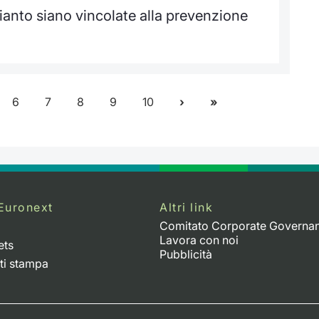
ianto siano vincolate alla prevenzione
6
7
8
9
10
Euronext
Altri link
Comitato Corporate Governa
Lavora con noi
ets
Pubblicità
ti stampa