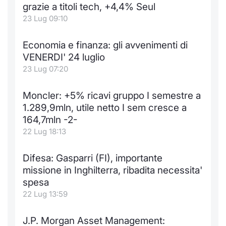
Formaz
grazie a titoli tech, +4,4% Seul
Specific
23 Lug 09:10
Statisti
Avvisi
Economia e finanza: gli avvenimenti di
VENERDI' 24 luglio
Market
23 Lug 07:20
KID
Moncler: +5% ricavi gruppo I semestre a
1.289,9mln, utile netto I sem cresce a
164,7mln -2-
22 Lug 18:13
Difesa: Gasparri (FI), importante
missione in Inghilterra, ribadita necessita'
spesa
22 Lug 13:59
J.P. Morgan Asset Management: