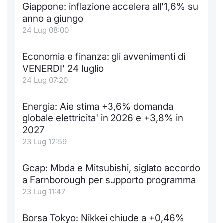
Giappone: inflazione accelera all'1,6% su
Notizie e Formazione
Docume
Per emit
Docume
Dividen
Emittent
KID/PRI
Notizie
Servizi 
anno a giungo
24 Lug 08:00
Chi siamo
Listed 
Docume
Formazi
BTP Min
Formaz
Listing
Statisti
Dati di
Milan
Economia e finanza: gli avvenimenti di
Calenda
Formazi
BONO Mi
Material
Analisi 
VENERDI' 24 luglio
Segmen
24 Lug 07:20
IPO e M
OAT Min
Intermed
Mercato
Energia: Aie stima +3,6% domanda
Cambi
BUND Mi
Mifid 2
globale elettricita' in 2026 e +3,8% in
BTP
2027
MiFID 2
BTP Min
Regolam
23 Lug 12:59
Market M
Speciali
Opzioni
Academ
Gcap: Mbda e Mitsubishi, siglato accordo
RFQ
a Farnborough per supporto programma
Opzioni 
23 Lug 11:47
Spread 
Indicato
Borsa Tokyo: Nikkei chiude a +0,46%