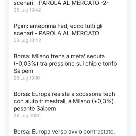
Formaz
scenari - PAROLA AL MERCATO -2-
28 Lug 13:42
Specific
Statisti
Avvisi
Pgim: anteprima Fed, ecco tutti gli
scenari - PAROLA AL MERCATO
28 Lug 13:42
Market
KID
Borsa: Milano frena a meta' seduta
(-0,03%) tra pressione sui chip e tonfo
Saipem
28 Lug 13:10
Borsa: Europa resiste a scossone tech
con aiuto trimestrali, a Milano (+0,3%)
pesante Saipem
28 Lug 09:31
Borsa: Europa verso avvio contrastato,