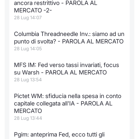
ancora restrittivo - PAROLA AL
Notizie e Formazione
Docume
Per emit
Docume
Dividen
Emittent
KID/PRI
Notizie
Servizi 
MERCATO -2-
28 Lug 14:07
Chi siamo
Listed 
Docume
Formazi
BTP Min
Formaz
Listing
Statisti
Dati di
Milan
Columbia Threadneedle Inv.: siamo ad un
Calenda
Formazi
BONO Mi
Material
Analisi 
punto di svolta? - PAROLA AL MERCATO
Segmen
28 Lug 14:05
IPO e M
OAT Min
Intermed
Mercato
MFS IM: Fed verso tassi invariati, focus
Cambi
BUND Mi
Mifid 2
su Warsh - PAROLA AL MERCATO
BTP
28 Lug 13:54
MiFID 2
BTP Min
Regolam
Market M
Pictet WM: sfiducia nella spesa in conto
Speciali
Opzioni
Academ
capitale collegata all'IA - PAROLA AL
RFQ
MERCATO
28 Lug 13:44
Opzioni 
Spread 
Indicato
Pgim: anteprima Fed, ecco tutti gli