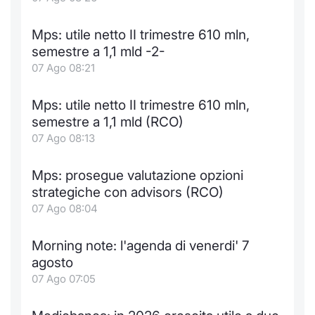
Notizie e Formazione
Docume
Per emit
Docume
Dividen
Emittent
KID/PRI
Notizie
Servizi 
Mps: utile netto II trimestre 610 mln,
semestre a 1,1 mld -2-
Chi siamo
Listed 
Docume
Formazi
BTP Min
Formaz
Listing
Statisti
Dati di
07 Ago 08:21
Milan
Calenda
Formazi
BONO Mi
Material
Analisi 
Segmen
Mps: utile netto II trimestre 610 mln,
semestre a 1,1 mld (RCO)
IPO e M
OAT Min
Intermed
Mercato
07 Ago 08:13
Cambi
BUND Mi
Mifid 2
BTP
Mps: prosegue valutazione opzioni
strategiche con advisors (RCO)
MiFID 2
BTP Min
Regolam
Market M
07 Ago 08:04
Speciali
Opzioni
Academ
Morning note: l'agenda di venerdi' 7
RFQ
agosto
Opzioni 
07 Ago 07:05
Spread 
Indicato