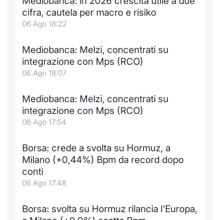
Mediobanca: in 2026 crescita utile a due
Formaz
cifra, cautela per macro e risiko
Specific
06 Ago 18:22
Statisti
Avvisi
Mediobanca: Melzi, concentrati su
integrazione con Mps (RCO)
Market
06 Ago 18:07
KID
Mediobanca: Melzi, concentrati su
integrazione con Mps (RCO)
06 Ago 17:54
Borsa: crede a svolta su Hormuz, a
Milano (+0,44%) Bpm da record dopo
conti
06 Ago 17:48
Borsa: svolta su Hormuz rilancia l'Europa,