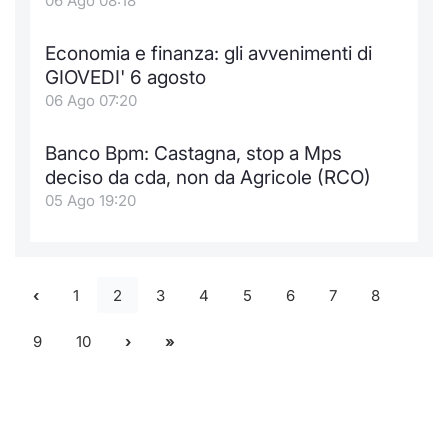
06 Ago 08:18
Economia e finanza: gli avvenimenti di
GIOVEDI' 6 agosto
06 Ago 07:20
Banco Bpm: Castagna, stop a Mps
deciso da cda, non da Agricole (RCO)
05 Ago 19:20
1
2
3
4
5
6
7
8
9
10