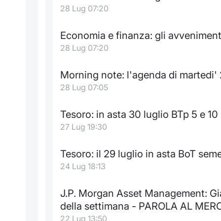
28 Lug 07:20
Economia e finanza: gli avveniment
28 Lug 07:20
Morning note: l'agenda di martedi' 
28 Lug 07:05
Tesoro: in asta 30 luglio BTp 5 e 10 
27 Lug 19:30
Tesoro: il 29 luglio in asta BoT semes
24 Lug 18:13
J.P. Morgan Asset Management: Gia
della settimana - PAROLA AL MER
22 Lug 13:50