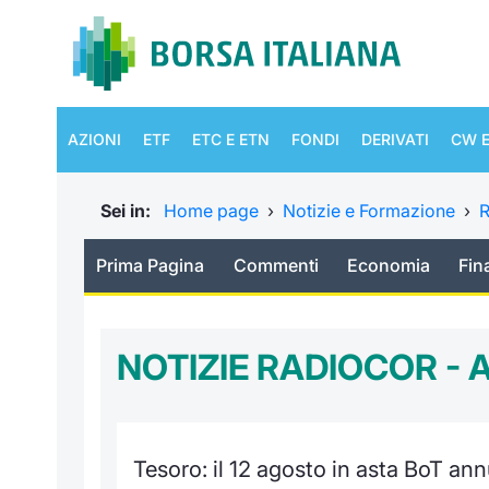
AZIONI
ETF
ETC E ETN
FONDI
DERIVATI
CW E
Sei in:
Home page
›
Notizie e Formazione
›
R
Prima Pagina
Commenti
Economia
Fin
NOTIZIE RADIOCOR -
Tesoro: il 12 agosto in asta BoT annu