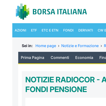
AZIONI
ETF
ETC E ETN
FONDI
DERIVATI
CW E
Sei in:
Home page
›
Notizie e Formazione
›
R
Prima Pagina
Commenti
Economia
Fin
NOTIZIE RADIOCOR - 
FONDI PENSIONE