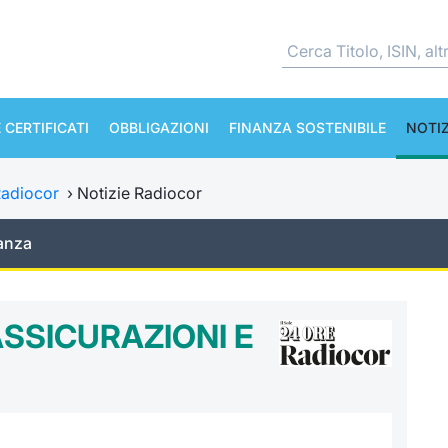
 CERTIFICATI
OBBLIGAZIONI
FINANZA SOSTENIBILE
NOTIZ
adiocor
›
Notizie Radiocor
anza
ASSICURAZIONI E