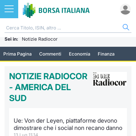
Azioni
NOTIZIE E FORMAZIONE
AZI
ETF
ETC
FON
DER
CW 
OBB
FIN
AVV
CHI
Sei in:
ETF
Home
Notizie Radiocor
Home
Home
Home
Home
Home
Home
Home
Home
EuroTL
Home
Prima Pagina
Commenti
Economia
Finanza
ETC e ETN
Formazione finanziaria
Cerca Ti
Tutti gli
Tutti gl
Mercato
Futures
Strumen
Tutti gl
Accesso 
Borsa It
Fondi
Glossario
Quotarsi
Euronex
Per inte
Fondi ap
Futures 
Strumen
MOT
Investim
Ufficio
NOTIZIE RADIOCOR
Derivati
Comunicati Urgenti
Distribu
Per inte
RFQ
Fondi ch
MiniFut
Modello
Euronex
Sustain
Calenda
- AMERICA DEL
investi
SUD
CW e Certificati
Avvisi di Borsa
Mercati
RFQ
Market 
MicroFu
Quotazi
EuroTL
ESGenera
Servizi 
Fondi c
Obbligazioni
Radiocor
Indici
Market 
Statisti
Futures
Statisti
Green e
Eventi
Storia d
Ue: Von der Leyen, piattaforme devono
dimostrare che i social non recano danno
Finanza Sostenibile
Teleborsa
Rialzi e 
Statisti
Per emit
Futures 
Market 
Come qu
Regolam
Palazzo
13 Lug 11:14