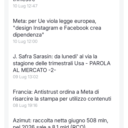
10 Lug 12:47
Meta: per Ue viola legge europea,
"design Instagram e Facebook crea
dipendenza"
10 Lug 12:00
J. Safra Sarasin: da lunedi' al via la
stagione delle trimestrali Usa - PAROLA
AL MERCATO -2-
09 Lug 13:02
Francia: Antistrust ordina a Meta di
risarcire la stampa per utilizzo contenuti
08 Lug 19:16
Azimut: raccolta netta giugno 508 mln,
nel 2026 sale a 8,1 mld (RCO)