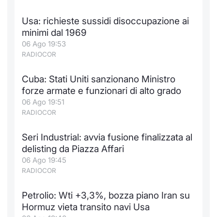
Formaz
Specific
Usa: richieste sussidi disoccupazione ai
Statisti
minimi dal 1969
Avvisi
06 Ago 19:53
RADIOCOR
Market
Cuba: Stati Uniti sanzionano Ministro
KID
forze armate e funzionari di alto grado
06 Ago 19:51
RADIOCOR
Seri Industrial: avvia fusione finalizzata al
delisting da Piazza Affari
06 Ago 19:45
RADIOCOR
Petrolio: Wti +3,3%, bozza piano Iran su
Hormuz vieta transito navi Usa