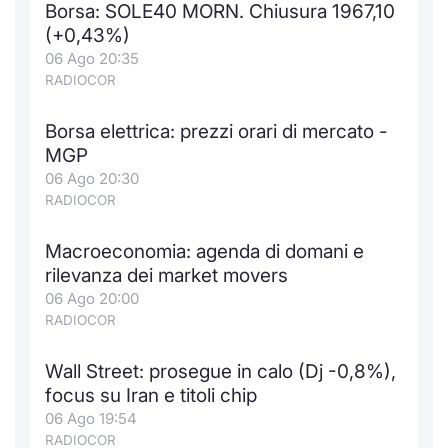
Borsa: SOLE40 MORN. Chiusura 1967,10
Notizie e Formazione
Docume
Per emit
Docume
Dividen
Emittent
KID/PRI
Notizie
Servizi 
(+0,43%)
06 Ago 20:35
Chi siamo
Listed 
Docume
Formazi
BTP Min
Formaz
Listing
Statisti
Dati di
RADIOCOR
Milan
Borsa elettrica: prezzi orari di mercato -
Calenda
Formazi
BONO Mi
Material
Analisi 
Segmen
MGP
06 Ago 20:30
IPO e M
OAT Min
Intermed
Mercato
RADIOCOR
Cambi
BUND Mi
Mifid 2
BTP
Macroeconomia: agenda di domani e
rilevanza dei market movers
MiFID 2
BTP Min
Regolam
Market M
06 Ago 20:00
Speciali
RADIOCOR
Opzioni
Academ
RFQ
Wall Street: prosegue in calo (Dj -0,8%),
Opzioni 
focus su Iran e titoli chip
Spread 
06 Ago 19:54
Indicato
RADIOCOR