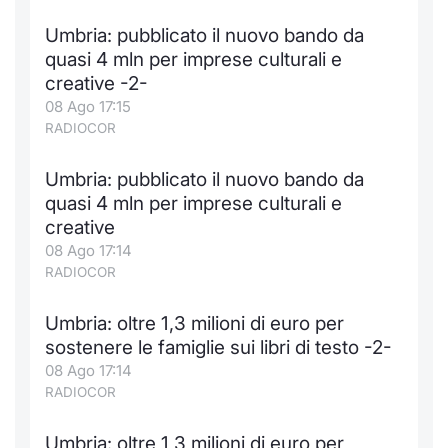
Notizie e Formazione
Docume
Per emit
Docume
Dividen
Emittent
KID/PRI
Notizie
Servizi 
Umbria: pubblicato il nuovo bando da
quasi 4 mln per imprese culturali e
Chi siamo
Listed 
Docume
Formazi
BTP Min
Formaz
Listing
Statisti
Dati di
creative -2-
Milan
08 Ago 17:15
RADIOCOR
Calenda
Formazi
BONO Mi
Material
Analisi 
Segmen
Umbria: pubblicato il nuovo bando da
IPO e M
OAT Min
Intermed
Mercato
quasi 4 mln per imprese culturali e
creative
Cambi
BUND Mi
Mifid 2
BTP
08 Ago 17:14
RADIOCOR
MiFID 2
BTP Min
Regolam
Market M
Speciali
Umbria: oltre 1,3 milioni di euro per
Opzioni
Academ
sostenere le famiglie sui libri di testo -2-
RFQ
08 Ago 17:14
Opzioni 
RADIOCOR
Spread 
Indicato
Umbria: oltre 1,3 milioni di euro per