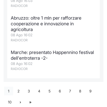
08 Ago 16:03
RADIOCOR
Abruzzo: oltre 1 mln per rafforzare
cooperazione e innovazione in
agricoltura
08 Ago 16:02
RADIOCOR
Marche: presentato Happennino festival
dell'entroterra -2-
08 Ago 16:02
RADIOCOR
1
2
3
4
5
6
7
8
9
10