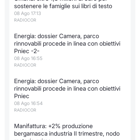
Formaz
sostenere le famiglie sui libri di testo
Specific
08 Ago 17:13
Statisti
RADIOCOR
Avvisi
Energia: dossier Camera, parco
Market
rinnovabili procede in linea con obiettivi
Pniec -2-
KID
08 Ago 16:55
RADIOCOR
Energia: dossier Camera, parco
rinnovabili procede in linea con obiettivi
Pniec
08 Ago 16:54
RADIOCOR
Manifattura: +2% produzione
bergamasca industria II trimestre, nodo