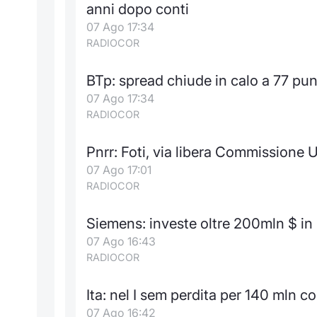
anni dopo conti
07 Ago 17:34
RADIOCOR
BTp: spread chiude in calo a 77 pun
07 Ago 17:34
RADIOCOR
Pnrr: Foti, via libera Commissione Ue
07 Ago 17:01
RADIOCOR
Siemens: investe oltre 200mln $ in 
07 Ago 16:43
RADIOCOR
Ita: nel I sem perdita per 140 mln c
07 Ago 16:42