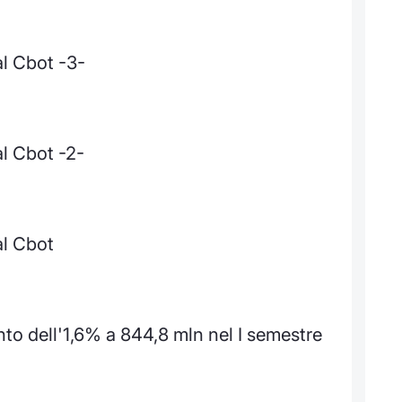
al Cbot -3-
al Cbot -2-
al Cbot
to dell'1,6% a 844,8 mln nel I semestre