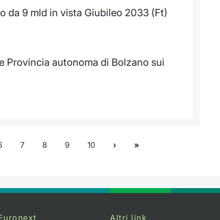
 da 9 mld in vista Giubileo 2033 (Ft)
 e Provincia autonoma di Bolzano sui
6
7
8
9
10
Euronext
Altri link