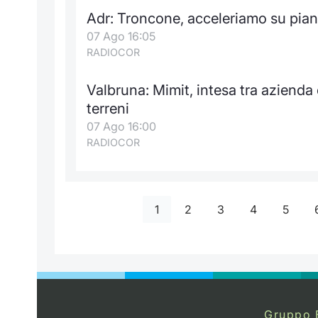
Adr: Troncone, acceleriamo su piano
07 Ago 16:05
RADIOCOR
Valbruna: Mimit, intesa tra azienda
terreni
07 Ago 16:00
RADIOCOR
1
2
3
4
5
Gruppo 