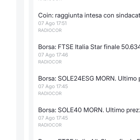
Coin: raggiunta intesa con sindacat
07 Ago 17:51
RADIOCOR
Borsa: FTSE Italia Star finale 50.63
07 Ago 17:46
RADIOCOR
Borsa: SOLE24ESG MORN. Ultimo p
07 Ago 17:45
RADIOCOR
Borsa: SOLE40 MORN. Ultimo prez
07 Ago 17:45
RADIOCOR