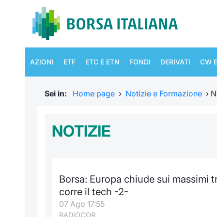
AZIONI
ETF
ETC E ETN
FONDI
DERIVATI
CW E
Sei in:
Home page
›
Notizie e Formazione
›
N
NOTIZIE
Borsa: Europa chiude sui massimi t
corre il tech -2-
07 Ago 17:55
RADIOCOR