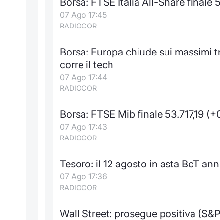
Borsa: FTSE Italia All-Share finale
07 Ago 17:45
RADIOCOR
Borsa: Europa chiude sui massimi t
corre il tech
07 Ago 17:44
RADIOCOR
Borsa: FTSE Mib finale 53.717,19 (
07 Ago 17:43
RADIOCOR
Tesoro: il 12 agosto in asta BoT annu
07 Ago 17:36
RADIOCOR
Wall Street: prosegue positiva (S&P