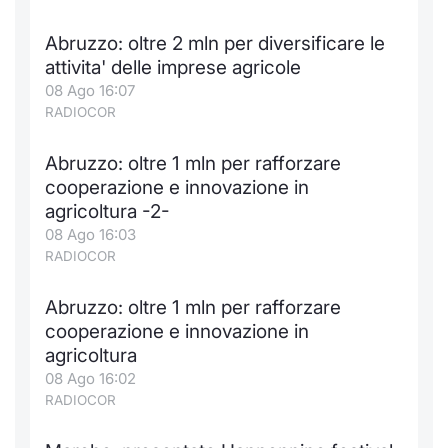
Formaz
Specific
Abruzzo: oltre 2 mln per diversificare le
Statisti
attivita' delle imprese agricole
Avvisi
08 Ago 16:07
RADIOCOR
Market
Abruzzo: oltre 1 mln per rafforzare
KID
cooperazione e innovazione in
agricoltura -2-
08 Ago 16:03
RADIOCOR
Abruzzo: oltre 1 mln per rafforzare
cooperazione e innovazione in
agricoltura
08 Ago 16:02
RADIOCOR