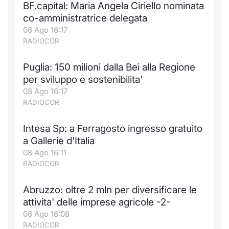
BF.capital: Maria Angela Ciriello nominata
Notizie e Formazione
Docume
Per emit
Docume
Dividen
Emittent
KID/PRI
Notizie
Servizi 
co-amministratrice delegata
08 Ago 16:17
Chi siamo
Listed 
Docume
Formazi
BTP Min
Formaz
Listing
Statisti
Dati di
RADIOCOR
Milan
Puglia: 150 milioni dalla Bei alla Regione
Calenda
Formazi
BONO Mi
Material
Analisi 
Segmen
per sviluppo e sostenibilita'
08 Ago 16:17
IPO e M
OAT Min
Intermed
Mercato
RADIOCOR
Cambi
BUND Mi
Mifid 2
BTP
Intesa Sp: a Ferragosto ingresso gratuito
a Gallerie d'Italia
MiFID 2
BTP Min
Regolam
Market M
08 Ago 16:11
Speciali
RADIOCOR
Opzioni
Academ
RFQ
Abruzzo: oltre 2 mln per diversificare le
Opzioni 
attivita' delle imprese agricole -2-
Spread 
08 Ago 16:08
Indicato
RADIOCOR