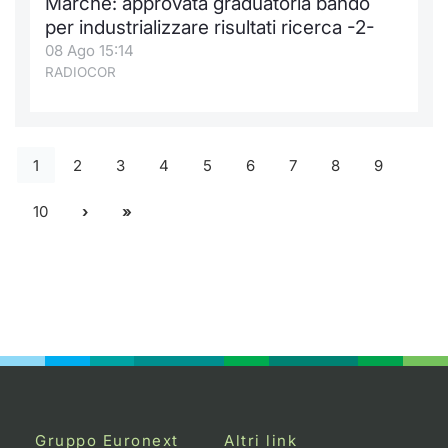
Marche: approvata graduatoria bando
per industrializzare risultati ricerca -2-
08 Ago 15:14
RADIOCOR
1
2
3
4
5
6
7
8
9
10
Gruppo Euronext
Altri link