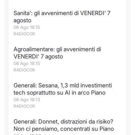
Formaz
Specific
Sanita': gli avvenimenti di VENERDI' 7
Statisti
agosto
Avvisi
06 Ago 19:15
RADIOCOR
Market
Agroalimentare: gli avvenimenti di
KID
VENERDI' 7 agosto
06 Ago 19:15
RADIOCOR
Generali: Sesana, 1,3 mld investimenti
tech soprattutto su AI in arco Piano
06 Ago 19:13
RADIOCOR
Generali: Donnet, distrazioni da risiko?
Non ci pensiamo, concentrati su Piano