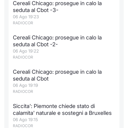
Cereali Chicago: prosegue in calo la
Notizie e Formazione
Docume
Per emit
Docume
Dividen
Emittent
KID/PRI
Notizie
Servizi 
seduta al Cbot -3-
06 Ago 19:23
Chi siamo
Listed 
Docume
Formazi
BTP Min
Formaz
Listing
Statisti
Dati di
RADIOCOR
Milan
Cereali Chicago: prosegue in calo la
Calenda
Formazi
BONO Mi
Material
Analisi 
Segmen
seduta al Cbot -2-
06 Ago 19:22
IPO e M
OAT Min
Intermed
Mercato
RADIOCOR
Cambi
BUND Mi
Mifid 2
BTP
Cereali Chicago: prosegue in calo la
seduta al Cbot
MiFID 2
BTP Min
Regolam
Market M
06 Ago 19:19
Speciali
RADIOCOR
Opzioni
Academ
RFQ
Siccita': Piemonte chiede stato di
Opzioni 
calamita' naturale e sostegni a Bruxelles
Spread 
06 Ago 19:15
Indicato
RADIOCOR