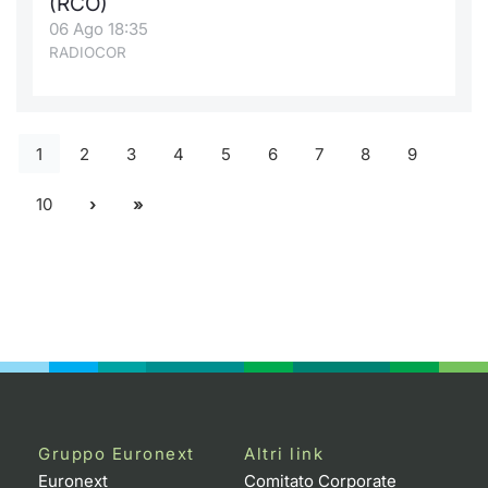
(RCO)
06 Ago 18:35
RADIOCOR
1
2
3
4
5
6
7
8
9
10
Gruppo Euronext
Altri link
Euronext
Comitato Corporate