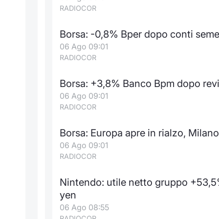
RADIOCOR
Borsa: -0,8% Bper dopo conti sem
06 Ago 09:01
RADIOCOR
Borsa: +3,8% Banco Bpm dopo revi
06 Ago 09:01
RADIOCOR
Borsa: Europa apre in rialzo, Mila
06 Ago 09:01
RADIOCOR
Nintendo: utile netto gruppo +53,5%
yen
06 Ago 08:55
RADIOCOR