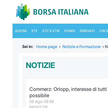
AZIONI
ETF
ETC E ETN
FONDI
DERIVATI
CW E
Sei in:
Home page
›
Notizie e Formazione
›
N
NOTIZIE
Commerz: Orlopp, interesse di tutti
possibile
06 Ago 09:56
RADIOCOR