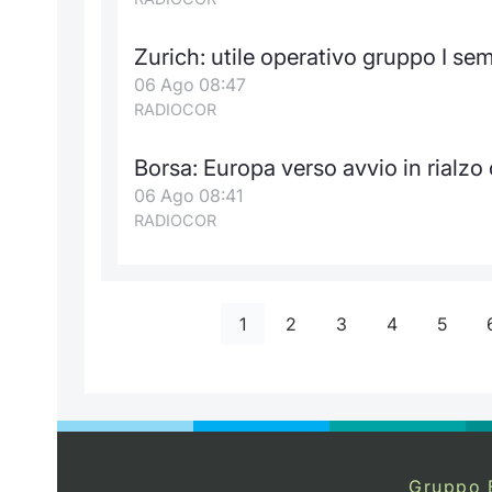
Zurich: utile operativo gruppo I sem
06 Ago 08:47
RADIOCOR
Borsa: Europa verso avvio in rialzo
06 Ago 08:41
RADIOCOR
1
2
3
4
5
Gruppo 