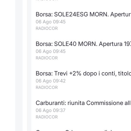
Borsa: SOLE24ESG MORN. Apertura
06 Ago 09:45
RADIOCOR
Borsa: SOLE40 MORN. Apertura 19
06 Ago 09:45
RADIOCOR
Borsa: Trevi +2% dopo i conti, tit
06 Ago 09:42
RADIOCOR
Carburanti: riunita Commissione alle
06 Ago 09:37
RADIOCOR