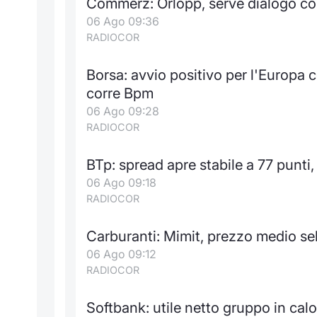
Commerz: Orlopp, serve dialogo co
06 Ago 09:36
RADIOCOR
Borsa: avvio positivo per l'Europa 
corre Bpm
06 Ago 09:28
RADIOCOR
BTp: spread apre stabile a 77 punt
06 Ago 09:18
RADIOCOR
Carburanti: Mimit, prezzo medio sel
06 Ago 09:12
RADIOCOR
Softbank: utile netto gruppo in cal