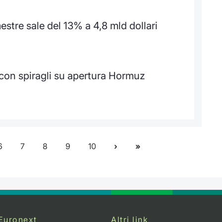
estre sale del 13% a 4,8 mld dollari
 con spiragli su apertura Hormuz
6
7
8
9
10
Euronext
Altri link