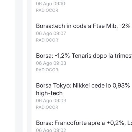
06 Ago 09:10
RADIOCOR
Borsa:tech in coda a Ftse Mib, -2
06 Ago 09:07
RADIOCOR
Borsa: -1,2% Tenaris dopo la trimes
06 Ago 09:03
RADIOCOR
Borsa Tokyo: Nikkei cede lo 0,93%
high-tech
06 Ago 09:03
RADIOCOR
Borsa: Francoforte apre a +0,2%, 
06 Ago 09:02