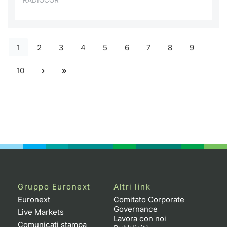
RADIOCOR
1
2
3
4
5
6
7
8
9
10
Gruppo Euronext
Altri link
Euronext
Comitato Corporate
Governance
Live Markets
Lavora con noi
Comunicati stampa