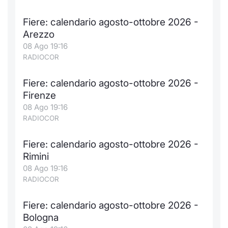
Formaz
Specific
Fiere: calendario agosto-ottobre 2026 -
Statisti
Arezzo
Avvisi
08 Ago 19:16
RADIOCOR
Market
Fiere: calendario agosto-ottobre 2026 -
KID
Firenze
08 Ago 19:16
RADIOCOR
Fiere: calendario agosto-ottobre 2026 -
Rimini
08 Ago 19:16
RADIOCOR
Fiere: calendario agosto-ottobre 2026 -
Bologna