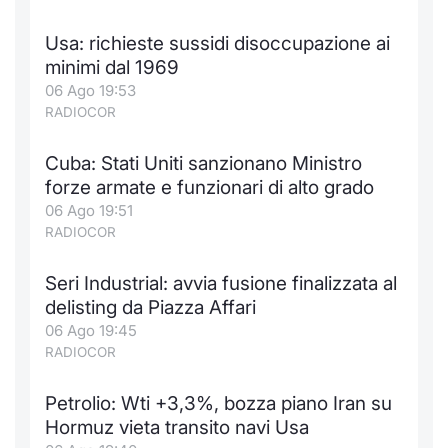
Formaz
Specific
Usa: richieste sussidi disoccupazione ai
Statisti
minimi dal 1969
Avvisi
06 Ago 19:53
RADIOCOR
Market
Cuba: Stati Uniti sanzionano Ministro
KID
forze armate e funzionari di alto grado
06 Ago 19:51
RADIOCOR
Seri Industrial: avvia fusione finalizzata al
delisting da Piazza Affari
06 Ago 19:45
RADIOCOR
Petrolio: Wti +3,3%, bozza piano Iran su
Hormuz vieta transito navi Usa