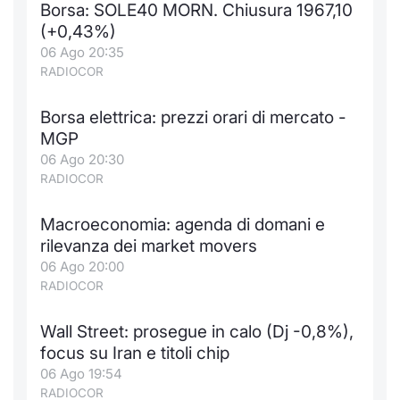
Borsa: SOLE40 MORN. Chiusura 1967,10
Notizie e Formazione
Docume
Per emit
Docume
Dividen
Emittent
KID/PRI
Notizie
Servizi 
(+0,43%)
06 Ago 20:35
Chi siamo
Listed 
Docume
Formazi
BTP Min
Formaz
Listing
Statisti
Dati di
RADIOCOR
Milan
Borsa elettrica: prezzi orari di mercato -
Calenda
Formazi
BONO Mi
Material
Analisi 
Segmen
MGP
06 Ago 20:30
IPO e M
OAT Min
Intermed
Mercato
RADIOCOR
Cambi
BUND Mi
Mifid 2
BTP
Macroeconomia: agenda di domani e
rilevanza dei market movers
MiFID 2
BTP Min
Regolam
Market M
06 Ago 20:00
Speciali
RADIOCOR
Opzioni
Academ
RFQ
Wall Street: prosegue in calo (Dj -0,8%),
Opzioni 
focus su Iran e titoli chip
Spread 
06 Ago 19:54
Indicato
RADIOCOR