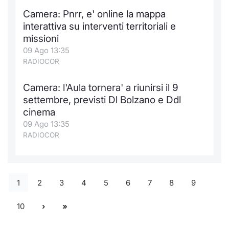
Camera: Pnrr, e' online la mappa
interattiva su interventi territoriali e
missioni
09 Ago 13:35
RADIOCOR
Camera: l'Aula tornera' a riunirsi il 9
settembre, previsti Dl Bolzano e Ddl
cinema
09 Ago 13:35
RADIOCOR
1
2
3
4
5
6
7
8
9
10