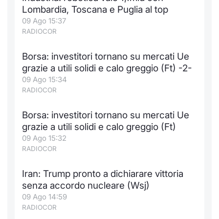
Formaz
Lombardia, Toscana e Puglia al top
Specific
09 Ago 15:37
Statisti
RADIOCOR
Avvisi
Borsa: investitori tornano su mercati Ue
Market
grazie a utili solidi e calo greggio (Ft) -2-
09 Ago 15:34
KID
RADIOCOR
Borsa: investitori tornano su mercati Ue
grazie a utili solidi e calo greggio (Ft)
09 Ago 15:32
RADIOCOR
Iran: Trump pronto a dichiarare vittoria
senza accordo nucleare (Wsj)
09 Ago 14:59
RADIOCOR