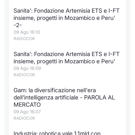
Notizie e Formazione
Docume
Per emit
Docume
Dividen
Emittent
KID/PRI
Notizie
Servizi 
Sanita': Fondazione Artemisia ETS e I-FT
insieme, progetti in Mozambico e Peru'
Chi siamo
Listed 
Docume
Formazi
BTP Min
Formaz
Listing
Statisti
Dati di
-2-
Milan
09 Ago 16:10
RADIOCOR
Calenda
Formazi
BONO Mi
Material
Analisi 
Segmen
Sanita': Fondazione Artemisia ETS e I-FT
IPO e M
OAT Min
Intermed
Mercato
insieme, progetti in Mozambico e Peru'
09 Ago 16:09
Cambi
BUND Mi
Mifid 2
BTP
RADIOCOR
MiFID 2
BTP Min
Regolam
Market M
Gam: la diversificazione nell'era
Speciali
dell'intelligenza artificiale - PAROLA AL
Opzioni
Academ
MERCATO
RFQ
09 Ago 16:07
Opzioni 
RADIOCOR
Spread 
Indicato
Industria: robotica vale 1,1mld con