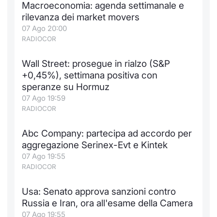
Macroeconomia: agenda settimanale e
Notizie e Formazione
Docume
Per emit
Docume
Dividen
Emittent
KID/PRI
Notizie
Servizi 
rilevanza dei market movers
07 Ago 20:00
Chi siamo
Listed 
Docume
Formazi
BTP Min
Formaz
Listing
Statisti
Dati di
RADIOCOR
Milan
Wall Street: prosegue in rialzo (S&P
Calenda
Formazi
BONO Mi
Material
Analisi 
Segmen
+0,45%), settimana positiva con
speranze su Hormuz
IPO e M
OAT Min
Intermed
Mercato
07 Ago 19:59
RADIOCOR
Cambi
BUND Mi
Mifid 2
BTP
Abc Company: partecipa ad accordo per
MiFID 2
BTP Min
Regolam
Market M
aggregazione Serinex-Evt e Kintek
Speciali
07 Ago 19:55
Opzioni
Academ
RADIOCOR
RFQ
Opzioni 
Usa: Senato approva sanzioni contro
Spread 
Russia e Iran, ora all'esame della Camera
Indicato
07 Ago 19:55