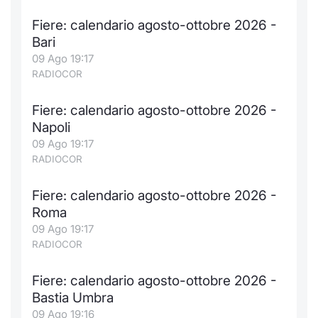
Notizie e Formazione
Docume
Per emit
Docume
Dividen
Emittent
KID/PRI
Notizie
Servizi 
Fiere: calendario agosto-ottobre 2026 -
Bari
Chi siamo
Listed 
Docume
Formazi
BTP Min
Formaz
Listing
Statisti
Dati di
09 Ago 19:17
Milan
RADIOCOR
Calenda
Formazi
BONO Mi
Material
Analisi 
Segmen
Fiere: calendario agosto-ottobre 2026 -
Napoli
IPO e M
OAT Min
Intermed
Mercato
09 Ago 19:17
RADIOCOR
Cambi
BUND Mi
Mifid 2
BTP
Fiere: calendario agosto-ottobre 2026 -
MiFID 2
BTP Min
Regolam
Market M
Roma
Speciali
09 Ago 19:17
Opzioni
Academ
RADIOCOR
RFQ
Opzioni 
Fiere: calendario agosto-ottobre 2026 -
Spread 
Bastia Umbra
Indicato
09 Ago 19:16