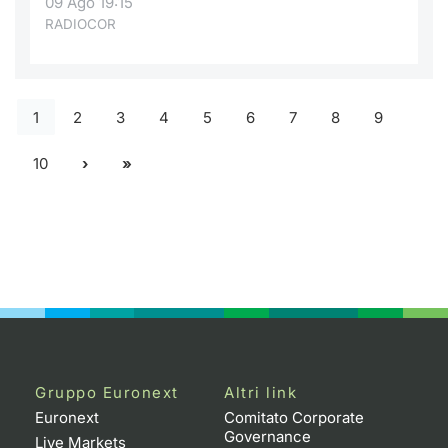
09 Ago 19:15
RADIOCOR
1
2
3
4
5
6
7
8
9
10
Gruppo Euronext
Altri link
Euronext
Comitato Corporate
Governance
Live Markets