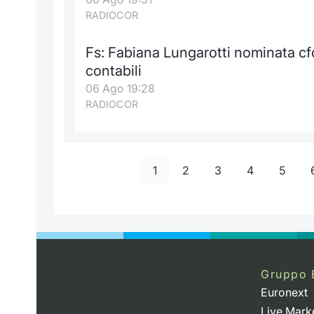
RADIOCOR
Fs: Fabiana Lungarotti nominata cf
contabili
06 Ago 19:28
RADIOCOR
1
2
3
4
5
Gruppo 
Euronext
Live Mark