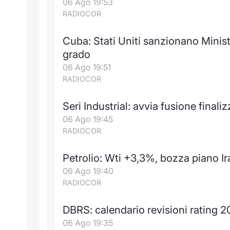
06 Ago 19:53
RADIOCOR
Cuba: Stati Uniti sanzionano Minist
grado
06 Ago 19:51
RADIOCOR
Seri Industrial: avvia fusione finaliz
06 Ago 19:45
RADIOCOR
Petrolio: Wti +3,3%, bozza piano Ir
06 Ago 19:40
RADIOCOR
DBRS: calendario revisioni rating 
06 Ago 19:35