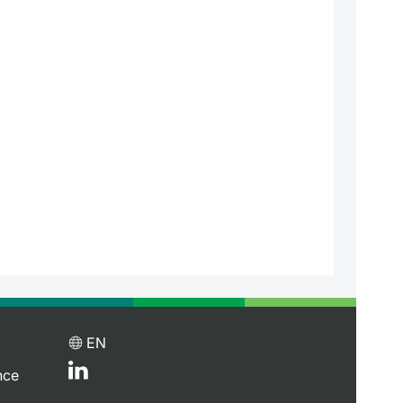
EN
nce