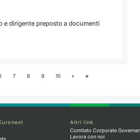
o e dirigente preposto a documenti
6
7
8
9
10
Euronext
Altri link
Comitato Corporate Governa
Lavora con noi
ets