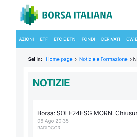
AZIONI
ETF
ETC E ETN
FONDI
DERIVATI
CW E
Sei in:
Home page
›
Notizie e Formazione
›
N
NOTIZIE
Borsa: SOLE24ESG MORN. Chiusura
06 Ago 20:35
RADIOCOR