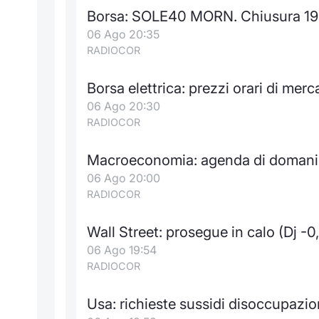
Borsa: SOLE40 MORN. Chiusura 19
06 Ago 20:35
RADIOCOR
Borsa elettrica: prezzi orari di mer
06 Ago 20:30
RADIOCOR
Macroeconomia: agenda di domani 
06 Ago 20:00
RADIOCOR
Wall Street: prosegue in calo (Dj -0,
06 Ago 19:54
RADIOCOR
Usa: richieste sussidi disoccupazio