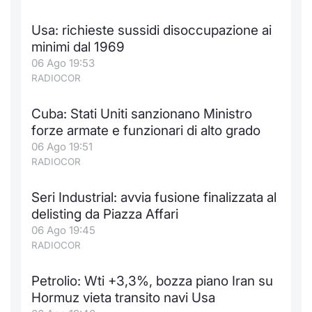
Formaz
Specific
Usa: richieste sussidi disoccupazione ai
Statisti
minimi dal 1969
Avvisi
06 Ago 19:53
RADIOCOR
Market
Cuba: Stati Uniti sanzionano Ministro
KID
forze armate e funzionari di alto grado
06 Ago 19:51
RADIOCOR
Seri Industrial: avvia fusione finalizzata al
delisting da Piazza Affari
06 Ago 19:45
RADIOCOR
Petrolio: Wti +3,3%, bozza piano Iran su
Hormuz vieta transito navi Usa