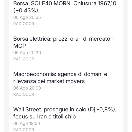
Borsa: SOLE40 MORN. Chiusura 1967,10
Notizie e Formazione
Docume
Per emit
Docume
Dividen
Emittent
KID/PRI
Notizie
Servizi 
(+0,43%)
06 Ago 20:35
Chi siamo
Listed 
Docume
Formazi
BTP Min
Formaz
Listing
Statisti
Dati di
RADIOCOR
Milan
Borsa elettrica: prezzi orari di mercato -
Calenda
Formazi
BONO Mi
Material
Analisi 
Segmen
MGP
06 Ago 20:30
IPO e M
OAT Min
Intermed
Mercato
RADIOCOR
Cambi
BUND Mi
Mifid 2
BTP
Macroeconomia: agenda di domani e
rilevanza dei market movers
MiFID 2
BTP Min
Regolam
Market M
06 Ago 20:00
Speciali
RADIOCOR
Opzioni
Academ
RFQ
Wall Street: prosegue in calo (Dj -0,8%),
Opzioni 
focus su Iran e titoli chip
Spread 
06 Ago 19:54
Indicato
RADIOCOR