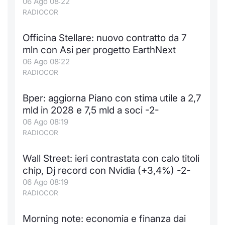
06 Ago 08:22
RADIOCOR
Officina Stellare: nuovo contratto da 7
mln con Asi per progetto EarthNext
06 Ago 08:22
RADIOCOR
Bper: aggiorna Piano con stima utile a 2,7
mld in 2028 e 7,5 mld a soci -2-
06 Ago 08:19
RADIOCOR
Wall Street: ieri contrastata con calo titoli
chip, Dj record con Nvidia (+3,4%) -2-
06 Ago 08:19
RADIOCOR
Morning note: economia e finanza dai