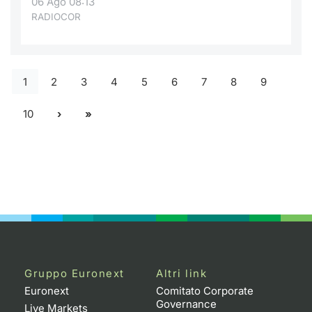
06 Ago 08:13
RADIOCOR
1
2
3
4
5
6
7
8
9
10
Gruppo Euronext
Altri link
Euronext
Comitato Corporate
Governance
Live Markets