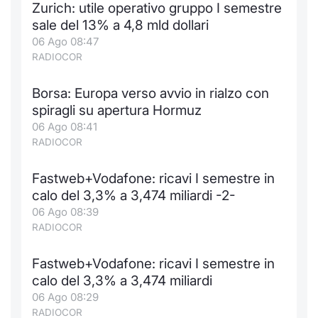
Zurich: utile operativo gruppo I semestre
Notizie e Formazione
Docume
Per emit
Docume
Dividen
Emittent
KID/PRI
Notizie
Servizi 
sale del 13% a 4,8 mld dollari
06 Ago 08:47
Chi siamo
Listed 
Docume
Formazi
BTP Min
Formaz
Listing
Statisti
Dati di
RADIOCOR
Milan
Borsa: Europa verso avvio in rialzo con
Calenda
Formazi
BONO Mi
Material
Analisi 
Segmen
spiragli su apertura Hormuz
06 Ago 08:41
IPO e M
OAT Min
Intermed
Mercato
RADIOCOR
Cambi
BUND Mi
Mifid 2
BTP
Fastweb+Vodafone: ricavi I semestre in
calo del 3,3% a 3,474 miliardi -2-
MiFID 2
BTP Min
Regolam
Market M
06 Ago 08:39
Speciali
RADIOCOR
Opzioni
Academ
RFQ
Fastweb+Vodafone: ricavi I semestre in
Opzioni 
calo del 3,3% a 3,474 miliardi
Spread 
06 Ago 08:29
Indicato
RADIOCOR