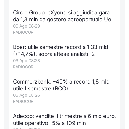
Formaz
Specific
Circle Group: eXyond si aggiudica gara
Statisti
da 1,3 mln da gestore aereoportuale Ue
Avvisi
06 Ago 08:29
RADIOCOR
Market
Bper: utile semestre record a 1,33 mld
KID
(+14,7%), sopra attese analisti -2-
06 Ago 08:28
RADIOCOR
Commerzbank: +40% a record 1,8 mld
utile I semestre (RCO)
06 Ago 08:26
RADIOCOR
Adecco: vendite II trimestre a 6 mld euro,
utile operativo -5% a 109 mln