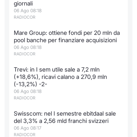
giornali
06 Ago 08:18
RADIOCOR
Mare Group: ottiene fondi per 20 mln da
pool banche per finanziare acquisizioni
06 Ago 08:18
RADIOCOR
Trevi: in I sem utile sale a 7,2 mln
(+18,6%), ricavi calano a 270,9 mln
(-13,2%) -2-
06 Ago 08:18
RADIOCOR
Swisscom: nel I semestre ebitdaal sale
del 3,3% a 2,56 mld franchi svizzeri
06 Ago 08:17
RADIOCOR