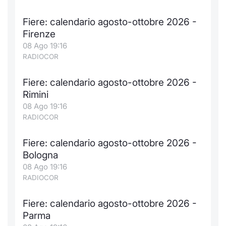
Formaz
Specific
Fiere: calendario agosto-ottobre 2026 -
Statisti
Firenze
Avvisi
08 Ago 19:16
RADIOCOR
Market
Fiere: calendario agosto-ottobre 2026 -
KID
Rimini
08 Ago 19:16
RADIOCOR
Fiere: calendario agosto-ottobre 2026 -
Bologna
08 Ago 19:16
RADIOCOR
Fiere: calendario agosto-ottobre 2026 -
Parma