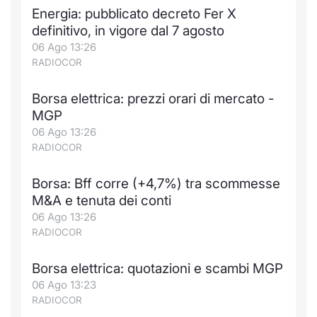
Formaz
Energia: pubblicato decreto Fer X
Specific
definitivo, in vigore dal 7 agosto
Statisti
06 Ago 13:26
Avvisi
RADIOCOR
Market
Borsa elettrica: prezzi orari di mercato -
MGP
KID
06 Ago 13:26
RADIOCOR
Borsa: Bff corre (+4,7%) tra scommesse
M&A e tenuta dei conti
06 Ago 13:26
RADIOCOR
Borsa elettrica: quotazioni e scambi MGP
06 Ago 13:23
RADIOCOR