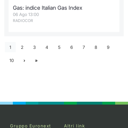
Gas: indice Italian Gas Index
06 Ago 13:00
RADIOCOR
1
2
3
4
5
6
7
8
9
10
Gruppo Euronext
Altri link