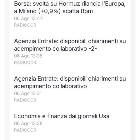
Borsa: svolta su Hormuz rilancia l'Europa,
Notizie e Formazione
Docume
Per emit
Docume
Dividen
Emittent
KID/PRI
Notizie
Servizi 
a Milano (+0,9%) scatta Bpm
06 Ago 13:44
Chi siamo
Listed 
Docume
Formazi
BTP Min
Formaz
Listing
Statisti
Dati di
RADIOCOR
Milan
Agenzia Entrate: disponibili chiarimenti su
Calenda
Formazi
BONO Mi
Material
Analisi 
Segmen
adempimento collaborativo -2-
06 Ago 13:38
IPO e M
OAT Min
Intermed
Mercato
RADIOCOR
Cambi
BUND Mi
Mifid 2
BTP
Agenzia Entrate: disponibili chiarimenti su
adempimento collaborativo
MiFID 2
BTP Min
Regolam
Market M
06 Ago 13:31
Speciali
RADIOCOR
Opzioni
Academ
RFQ
Economia e finanza dai giornali Usa
Opzioni 
06 Ago 13:28
Spread 
RADIOCOR
Indicato