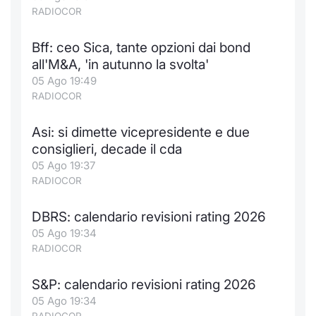
Formaz
RADIOCOR
Specific
Statisti
Bff: ceo Sica, tante opzioni dai bond
Avvisi
all'M&A, 'in autunno la svolta'
05 Ago 19:49
Market
RADIOCOR
KID
Asi: si dimette vicepresidente e due
consiglieri, decade il cda
05 Ago 19:37
RADIOCOR
DBRS: calendario revisioni rating 2026
05 Ago 19:34
RADIOCOR
S&P: calendario revisioni rating 2026
05 Ago 19:34