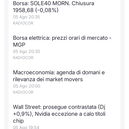
Borsa: SOLE40 MORN. Chiusura
Notizie e Formazione
Docume
Per emit
Docume
Dividen
Emittent
KID/PRI
Notizie
Servizi 
1958,68 (-0,08%)
05 Ago 20:35
Chi siamo
Listed 
Docume
Formazi
BTP Min
Formaz
Listing
Statisti
Dati di
RADIOCOR
Milan
Borsa elettrica: prezzi orari di mercato -
Calenda
Formazi
BONO Mi
Material
Analisi 
Segmen
MGP
05 Ago 20:30
IPO e M
OAT Min
Intermed
Mercato
RADIOCOR
Cambi
BUND Mi
Mifid 2
BTP
Macroeconomia: agenda di domani e
rilevanza dei market movers
MiFID 2
BTP Min
Regolam
Market M
05 Ago 20:00
Speciali
RADIOCOR
Opzioni
Academ
RFQ
Wall Street: prosegue contrastata (Dj
Opzioni 
+0,9%), Nvidia eccezione a calo titoli
Spread 
chip
Indicato
05 Ago 19:54