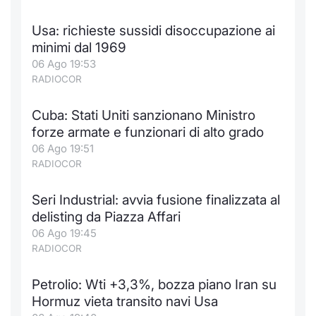
Formaz
Specific
Usa: richieste sussidi disoccupazione ai
Statisti
minimi dal 1969
Avvisi
06 Ago 19:53
RADIOCOR
Market
Cuba: Stati Uniti sanzionano Ministro
KID
forze armate e funzionari di alto grado
06 Ago 19:51
RADIOCOR
Seri Industrial: avvia fusione finalizzata al
delisting da Piazza Affari
06 Ago 19:45
RADIOCOR
Petrolio: Wti +3,3%, bozza piano Iran su
Hormuz vieta transito navi Usa