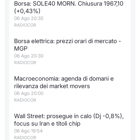
Borsa: SOLE40 MORN. Chiusura 1967,10
Notizie e Formazione
Docume
Per emit
Docume
Dividen
Emittent
KID/PRI
Notizie
Servizi 
(+0,43%)
06 Ago 20:35
Chi siamo
Listed 
Docume
Formazi
BTP Min
Formaz
Listing
Statisti
Dati di
RADIOCOR
Milan
Borsa elettrica: prezzi orari di mercato -
Calenda
Formazi
BONO Mi
Material
Analisi 
Segmen
MGP
06 Ago 20:30
IPO e M
OAT Min
Intermed
Mercato
RADIOCOR
Cambi
BUND Mi
Mifid 2
BTP
Macroeconomia: agenda di domani e
rilevanza dei market movers
MiFID 2
BTP Min
Regolam
Market M
06 Ago 20:00
Speciali
RADIOCOR
Opzioni
Academ
RFQ
Wall Street: prosegue in calo (Dj -0,8%),
Opzioni 
focus su Iran e titoli chip
Spread 
06 Ago 19:54
Indicato
RADIOCOR