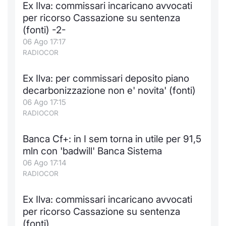
Ex Ilva: commissari incaricano avvocati
Notizie e Formazione
Docume
Per emit
Docume
Dividen
Emittent
KID/PRI
Notizie
Servizi 
per ricorso Cassazione su sentenza
(fonti) -2-
Chi siamo
Listed 
Docume
Formazi
BTP Min
Formaz
Listing
Statisti
Dati di
06 Ago 17:17
Milan
RADIOCOR
Calenda
Formazi
BONO Mi
Material
Analisi 
Segmen
Ex Ilva: per commissari deposito piano
decarbonizzazione non e' novita' (fonti)
IPO e M
OAT Min
Intermed
Mercato
06 Ago 17:15
RADIOCOR
Cambi
BUND Mi
Mifid 2
BTP
Banca Cf+: in I sem torna in utile per 91,5
MiFID 2
BTP Min
Regolam
Market M
mln con 'badwill' Banca Sistema
Speciali
06 Ago 17:14
Opzioni
Academ
RADIOCOR
RFQ
Opzioni 
Ex Ilva: commissari incaricano avvocati
Spread 
per ricorso Cassazione su sentenza
Indicato
(fonti)