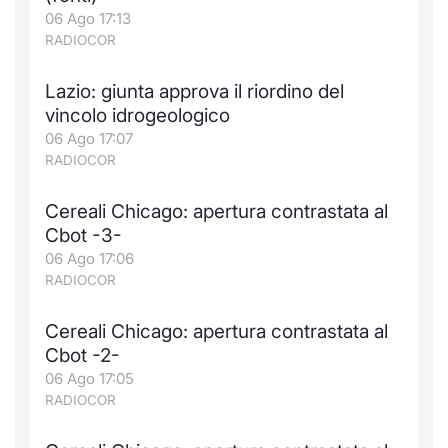
Formaz
06 Ago 17:13
Specific
RADIOCOR
Statisti
Avvisi
Lazio: giunta approva il riordino del
vincolo idrogeologico
Market
06 Ago 17:07
RADIOCOR
KID
Cereali Chicago: apertura contrastata al
Cbot -3-
06 Ago 17:06
RADIOCOR
Cereali Chicago: apertura contrastata al
Cbot -2-
06 Ago 17:05
RADIOCOR