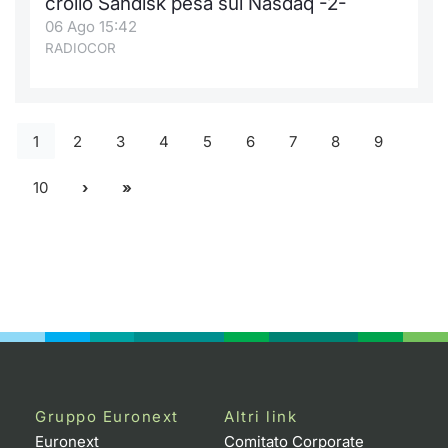
crollo Sandisk pesa sul Nasdaq -2-
06 Ago 15:42
RADIOCOR
1
2
3
4
5
6
7
8
9
10
Gruppo Euronext
Altri link
Euronext
Comitato Corporate