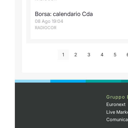
Borsa: calendario Cda
08 Ago 19:04
RADIOCOR
1
2
3
4
5
Gruppo 
Euronext
Live Mark
Comunica