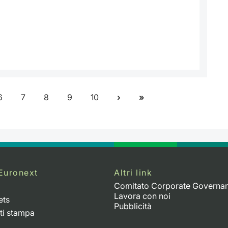
6
7
8
9
10
Euronext
Altri link
Comitato Corporate Governa
Lavora con noi
ets
Pubblicità
ti stampa