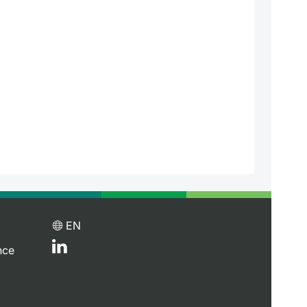
EN
nce