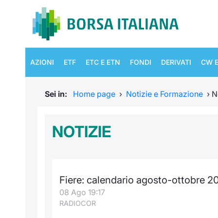
AZIONI
ETF
ETC E ETN
FONDI
DERIVATI
CW E
Sei in:
Home page
›
Notizie e Formazione
›
N
NOTIZIE
Fiere: calendario agosto-ottobre 20
08 Ago 19:17
RADIOCOR