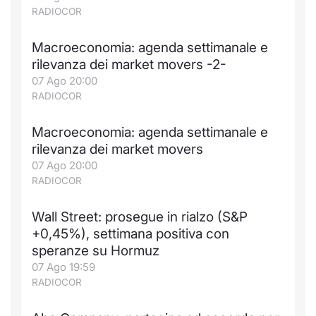
Formaz
RADIOCOR
Specific
Statisti
Macroeconomia: agenda settimanale e
Avvisi
rilevanza dei market movers -2-
07 Ago 20:00
Market
RADIOCOR
KID
Macroeconomia: agenda settimanale e
rilevanza dei market movers
07 Ago 20:00
RADIOCOR
Wall Street: prosegue in rialzo (S&P
+0,45%), settimana positiva con
speranze su Hormuz
07 Ago 19:59
RADIOCOR