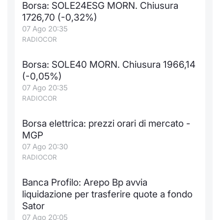
Borsa: SOLE24ESG MORN. Chiusura
Notizie e Formazione
Docume
Per emit
Docume
Dividen
Emittent
KID/PRI
Notizie
Servizi 
1726,70 (-0,32%)
07 Ago 20:35
Chi siamo
Listed 
Docume
Formazi
BTP Min
Formaz
Listing
Statisti
Dati di
RADIOCOR
Milan
Borsa: SOLE40 MORN. Chiusura 1966,14
Calenda
Formazi
BONO Mi
Material
Analisi 
Segmen
(-0,05%)
07 Ago 20:35
IPO e M
OAT Min
Intermed
Mercato
RADIOCOR
Cambi
BUND Mi
Mifid 2
BTP
Borsa elettrica: prezzi orari di mercato -
MGP
MiFID 2
BTP Min
Regolam
Market M
07 Ago 20:30
Speciali
RADIOCOR
Opzioni
Academ
RFQ
Banca Profilo: Arepo Bp avvia
Opzioni 
liquidazione per trasferire quote a fondo
Spread 
Sator
Indicato
07 Ago 20:05