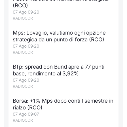
Formaz
(RCO)
Specific
07 Ago 09:20
Statisti
RADIOCOR
Avvisi
Mps: Lovaglio, valutiamo ogni opzione
Market
strategica da un punto di forza (RCO)
07 Ago 09:20
KID
RADIOCOR
BTp: spread con Bund apre a 77 punti
base, rendimento al 3,92%
07 Ago 09:20
RADIOCOR
Borsa: +1% Mps dopo conti I semestre in
rialzo (RCO)
07 Ago 09:07
RADIOCOR