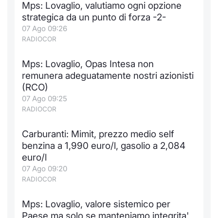
Mps: Lovaglio, valutiamo ogni opzione
Notizie e Formazione
Docume
Per emit
Docume
Dividen
Emittent
KID/PRI
Notizie
Servizi 
strategica da un punto di forza -2-
07 Ago 09:26
Chi siamo
Listed 
Docume
Formazi
BTP Min
Formaz
Listing
Statisti
Dati di
RADIOCOR
Milan
Mps: Lovaglio, Opas Intesa non
Calenda
Formazi
BONO Mi
Material
Analisi 
Segmen
remunera adeguatamente nostri azionisti
(RCO)
IPO e M
OAT Min
Intermed
Mercato
07 Ago 09:25
RADIOCOR
Cambi
BUND Mi
Mifid 2
BTP
Carburanti: Mimit, prezzo medio self
MiFID 2
BTP Min
Regolam
Market M
benzina a 1,990 euro/l, gasolio a 2,084
Speciali
euro/l
Opzioni
Academ
07 Ago 09:20
RFQ
RADIOCOR
Opzioni 
Spread 
Mps: Lovaglio, valore sistemico per
Indicato
Paese ma solo se manteniamo integrita'