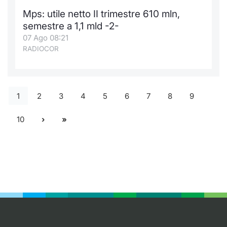
Mps: utile netto II trimestre 610 mln,
semestre a 1,1 mld -2-
07 Ago 08:21
RADIOCOR
1
2
3
4
5
6
7
8
9
10