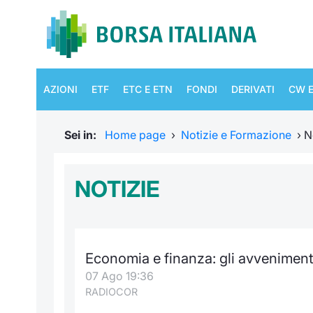
AZIONI
ETF
ETC E ETN
FONDI
DERIVATI
CW E
Sei in:
Home page
›
Notizie e Formazione
›
N
NOTIZIE
Economia e finanza: gli avveniment
07 Ago 19:36
RADIOCOR