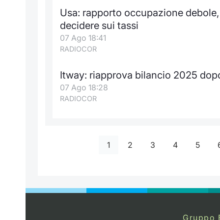
Usa: rapporto occupazione debole, 
decidere sui tassi
07 Ago 18:41
RADIOCOR
Itway: riapprova bilancio 2025 dopo
07 Ago 18:28
RADIOCOR
1
2
3
4
5
Gruppo 