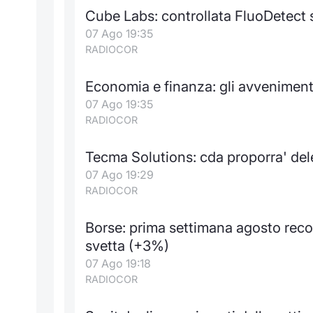
Cube Labs: controllata FluoDetect s
07 Ago 19:35
RADIOCOR
Economia e finanza: gli avvenimen
07 Ago 19:35
RADIOCOR
Tecma Solutions: cda proporra' del
07 Ago 19:29
RADIOCOR
Borse: prima settimana agosto recor
svetta (+3%)
07 Ago 19:18
RADIOCOR