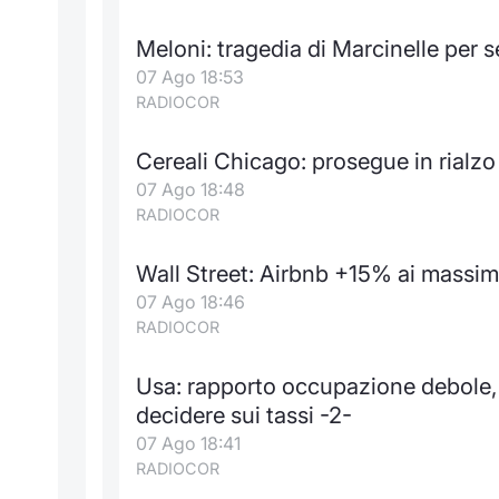
Meloni: tragedia di Marcinelle per 
07 Ago 18:53
RADIOCOR
Cereali Chicago: prosegue in rialzo
07 Ago 18:48
RADIOCOR
Wall Street: Airbnb +15% ai massimi 
07 Ago 18:46
RADIOCOR
Usa: rapporto occupazione debole, 
decidere sui tassi -2-
07 Ago 18:41
RADIOCOR