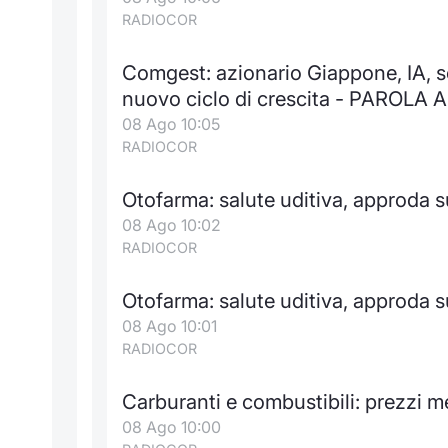
RADIOCOR
Comgest: azionario Giappone, IA, s
nuovo ciclo di crescita - PAROLA
08 Ago 10:05
RADIOCOR
Otofarma: salute uditiva, approda su
08 Ago 10:02
RADIOCOR
Otofarma: salute uditiva, approda su
08 Ago 10:01
RADIOCOR
Carburanti e combustibili: prezzi m
08 Ago 10:00