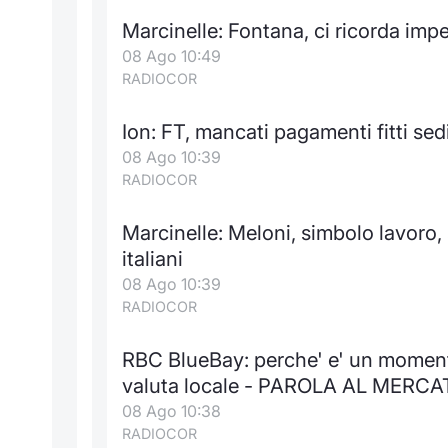
Marcinelle: Fontana, ci ricorda imp
08 Ago 10:49
RADIOCOR
Ion: FT, mancati pagamenti fitti sed
08 Ago 10:39
RADIOCOR
Marcinelle: Meloni, simbolo lavoro, 
italiani
08 Ago 10:39
RADIOCOR
RBC BlueBay: perche' e' un momento
valuta locale - PAROLA AL MERCA
08 Ago 10:38
RADIOCOR