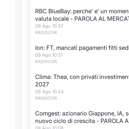
RBC BlueBay: perche' e' un momento
valuta locale - PAROLA AL MERCA
08 Ago 10:37
RADIOCOR
Ion: FT, mancati pagamenti fitti sed
08 Ago 10:31
RADIOCOR
Clima: Thea, con privati investimen
2027
08 Ago 10:24
RADIOCOR
Comgest: azionario Giappone, IA, s
nuovo ciclo di crescita - PAROLA
08 Ago 10:06