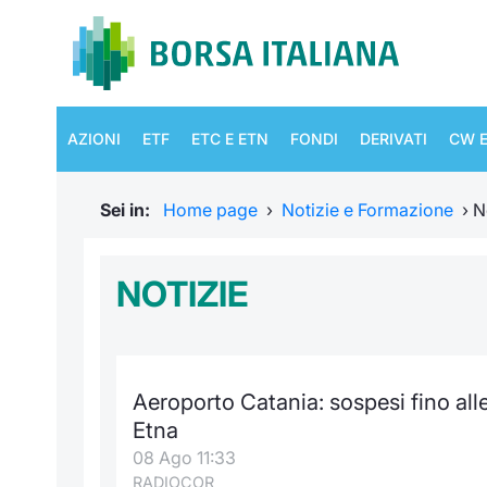
AZIONI
ETF
ETC E ETN
FONDI
DERIVATI
CW E
Sei in:
Home page
›
Notizie e Formazione
›
N
NOTIZIE
Aeroporto Catania: sospesi fino alle 
Etna
08 Ago 11:33
RADIOCOR