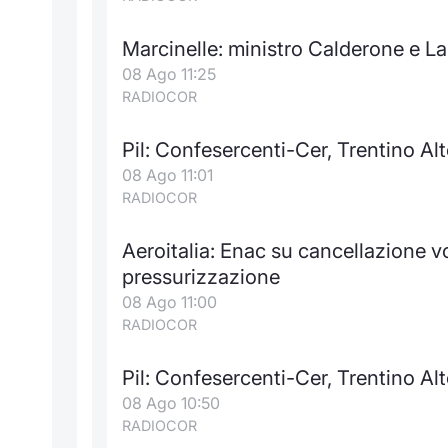
Marcinelle: ministro Calderone e L
08 Ago 11:25
RADIOCOR
Pil: Confesercenti-Cer, Trentino Alt
08 Ago 11:01
RADIOCOR
Aeroitalia: Enac su cancellazione 
pressurizzazione
08 Ago 11:00
RADIOCOR
Pil: Confesercenti-Cer, Trentino Al
08 Ago 10:50
RADIOCOR