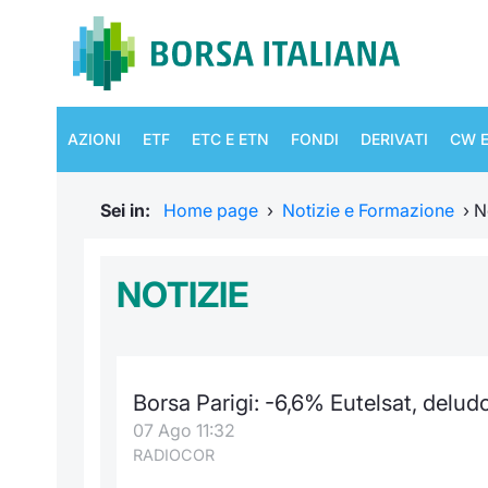
AZIONI
ETF
ETC E ETN
FONDI
DERIVATI
CW E
Sei in:
Home page
›
Notizie e Formazione
›
N
NOTIZIE
Borsa Parigi: -6,6% Eutelsat, delud
07 Ago 11:32
RADIOCOR