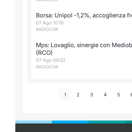
Borsa: Unipol -1,2%, accoglienza fr
07 Ago 10:10
RADIOCOR
Mps: Lovaglio, sinergie con Medioba
(RCO)
07 Ago 09:52
RADIOCOR
1
2
3
4
5