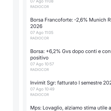
07 Ago 11:08
RADIOCOR
Borsa Francoforte: -2,6% Munich Re,
2026
07 Ago 11:05
RADIOCOR
Borsa: +6,2% Gvs dopo conti e con
positivo
07 Ago 10:57
RADIOCOR
Invimit Sgr: fatturato I semestre 202
07 Ago 10:49
RADIOCOR
Mps: Lovaglio, alziamo stima utile