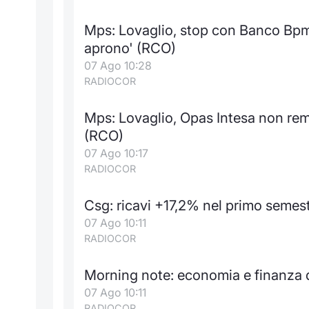
Mps: Lovaglio, stop con Banco Bpm? 
aprono' (RCO)
07 Ago 10:28
RADIOCOR
Mps: Lovaglio, Opas Intesa non rem
(RCO)
07 Ago 10:17
RADIOCOR
Csg: ricavi +17,2% nel primo semest
07 Ago 10:11
RADIOCOR
Morning note: economia e finanza da
07 Ago 10:11
RADIOCOR