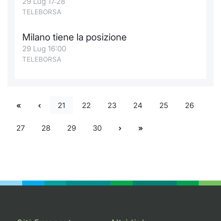
29 Lug 17:28
TELEBORSA
Milano tiene la posizione
29 Lug 16:00
TELEBORSA
21
22
23
24
25
26
27
28
29
30