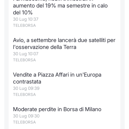
Formaz
aumento del 19% ma semestre in calo
Specific
del 10%
Statisti
30 Lug 10:37
Avvisi
TELEBORSA
Market
Avio, a settembre lancerà due satelliti per
l'osservazione della Terra
KID
30 Lug 10:07
TELEBORSA
Vendite a Piazza Affari in un'Europa
contrastata
30 Lug 09:39
TELEBORSA
Moderate perdite in Borsa di Milano
30 Lug 09:30
TELEBORSA