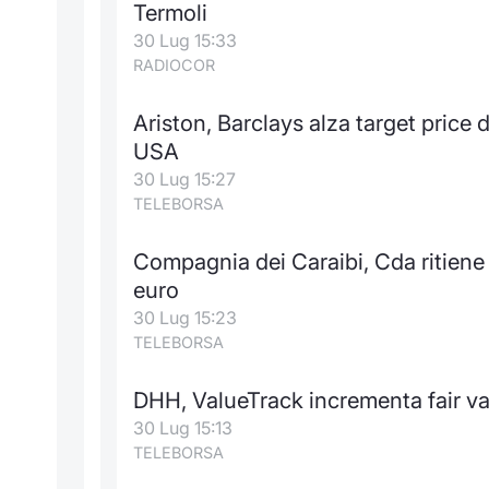
Termoli
30 Lug 15:33
RADIOCOR
Ariston, Barclays alza target price d
USA
30 Lug 15:27
TELEBORSA
Compagnia dei Caraibi, Cda ritien
euro
30 Lug 15:23
TELEBORSA
DHH, ValueTrack incrementa fair va
30 Lug 15:13
TELEBORSA