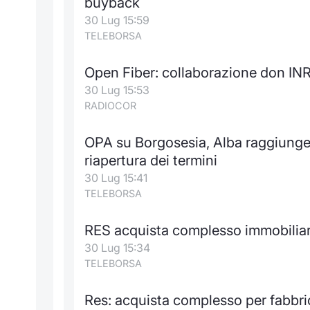
buyback
30 Lug 15:59
TELEBORSA
Open Fiber: collaborazione don INR
30 Lug 15:53
RADIOCOR
OPA su Borgosesia, Alba raggiunge i
riapertura dei termini
30 Lug 15:41
TELEBORSA
RES acquista complesso immobiliare 
30 Lug 15:34
TELEBORSA
Res: acquista complesso per fabbri