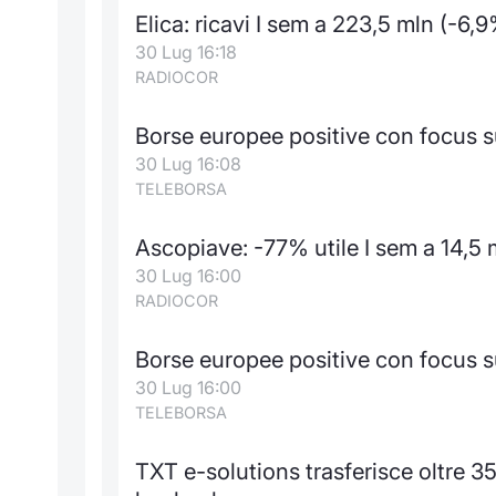
Elica: ricavi I sem a 223,5 mln (-6,9
30 Lug 16:18
RADIOCOR
Borse europee positive con focus su 
30 Lug 16:08
TELEBORSA
Ascopiave: -77% utile I sem a 14,5 m
30 Lug 16:00
RADIOCOR
Borse europee positive con focus su 
30 Lug 16:00
TELEBORSA
TXT e-solutions trasferisce oltre 35