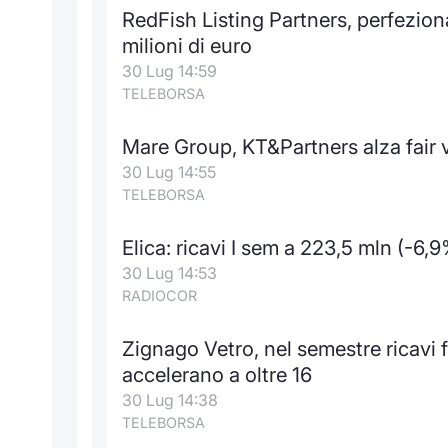
RedFish Listing Partners, perfezion
milioni di euro
30 Lug 14:59
TELEBORSA
Mare Group, KT&Partners alza fair
30 Lug 14:55
TELEBORSA
Elica: ricavi I sem a 223,5 mln (-6,9
30 Lug 14:53
RADIOCOR
Zignago Vetro, nel semestre ricavi f
accelerano a oltre 16
30 Lug 14:38
TELEBORSA