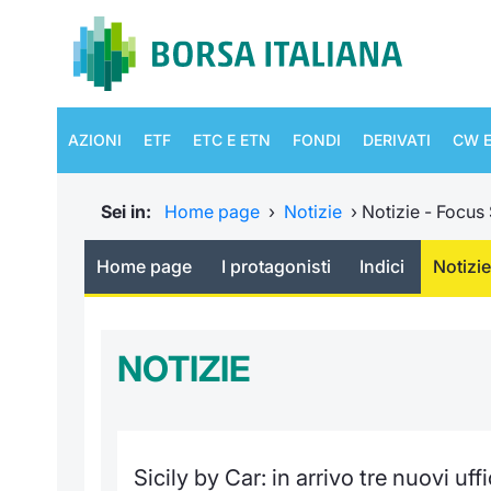
AZIONI
ETF
ETC E ETN
FONDI
DERIVATI
CW E
Sei in:
Home page
›
Notizie
›
Notizie - Focus
Home page
I protagonisti
Indici
Notizie
NOTIZIE
Sicily by Car: in arrivo tre nuovi uff