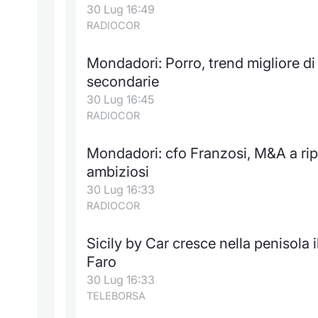
30 Lug 16:49
RADIOCOR
Mondadori: Porro, trend migliore di 
secondarie
30 Lug 16:45
RADIOCOR
Mondadori: cfo Franzosi, M&A a rip
ambiziosi
30 Lug 16:33
RADIOCOR
Sicily by Car cresce nella penisola
Faro
30 Lug 16:33
TELEBORSA