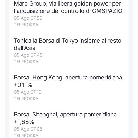
Mare Group, via libera golden power per
Notizie e Formazione
Docume
Per emit
Docume
Dividen
Emittent
KID/PRI
Notizie
Servizi 
l'acquisizione del controllo di GMSPAZIO
05 Ago 07:55
Chi siamo
Listed 
Docume
Formazi
BTP Min
Formaz
Listing
Statisti
Dati di
TELEBORSA
Milan
Tonica la Borsa di Tokyo insieme al resto
Calenda
Formazi
BONO Mi
Material
Analisi 
Segmen
dell'Asia
05 Ago 07:45
IPO e M
OAT Min
Intermed
Mercato
TELEBORSA
Cambi
BUND Mi
Mifid 2
BTP
Borsa: Hong Kong, apertura pomeridiana
+0,11%
MiFID 2
BTP Min
Regolam
Market M
05 Ago 07:10
Speciali
TELEBORSA
Opzioni
Academ
RFQ
Borsa: Shanghai, apertura pomeridiana
Opzioni 
+1,68%
Spread 
05 Ago 07:08
Indicato
TELEBORSA