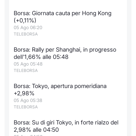
Formaz
Specific
Borsa: Giornata cauta per Hong Kong
Statisti
(+0,11%)
Avvisi
05 Ago 06:20
TELEBORSA
Market
Borsa: Rally per Shanghai, in progresso
KID
dell'1,66% alle 05:48
05 Ago 05:48
TELEBORSA
Borsa: Tokyo, apertura pomeridiana
+2,98%
05 Ago 05:38
TELEBORSA
Borsa: Su di giri Tokyo, in forte rialzo del
2,98% alle 04:50