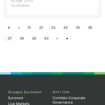
04 Ago 20:00
TELEBORSA
31
32
33
34
35
36
37
38
39
40
Gruppo Euronext
Altri link
Euronext
Comitato Corporate
Governance
Live Markets