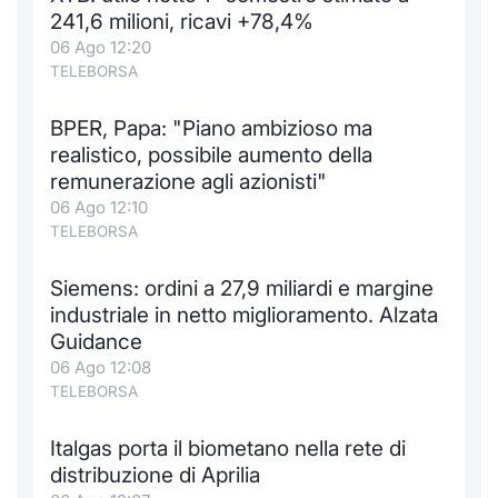
Formaz
241,6 milioni, ricavi +78,4%
Specific
06 Ago 12:20
Statisti
TELEBORSA
Avvisi
BPER, Papa: "Piano ambizioso ma
Market
realistico, possibile aumento della
remunerazione agli azionisti"
KID
06 Ago 12:10
TELEBORSA
Siemens: ordini a 27,9 miliardi e margine
industriale in netto miglioramento. Alzata
Guidance
06 Ago 12:08
TELEBORSA
Italgas porta il biometano nella rete di
distribuzione di Aprilia