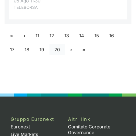
06 Ago 11:30
TELEBORSA
11
12
13
14
15
16
17
18
19
20
Gruppo Euronext
Altri link
Euronext
Comitato Corporate
Governance
Live Markets