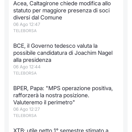
Acea, Caltagirone chiede modifica allo
Notizie e Formazione
Docume
Per emit
Docume
Dividen
Emittent
KID/PRI
Notizie
Servizi 
statuto per maggiore presenza di soci
diversi dal Comune
Chi siamo
Listed 
Docume
Formazi
BTP Min
Formaz
Listing
Statisti
Dati di
06 Ago 12:47
Milan
TELEBORSA
Calenda
Formazi
BONO Mi
Material
Analisi 
Segmen
BCE, il Governo tedesco valuta la
possibile candidatura di Joachim Nagel
IPO e M
OAT Min
Intermed
Mercato
alla presidenza
06 Ago 12:44
Cambi
BUND Mi
Mifid 2
BTP
TELEBORSA
MiFID 2
BTP Min
Regolam
Market M
BPER, Papa: "MPS operazione positiva,
Speciali
rafforzerà la nostra posizione.
Opzioni
Academ
Valuteremo il perimetro"
RFQ
06 Ago 12:27
Opzioni 
TELEBORSA
Spread 
Indicato
XTB: utile netto 1° semestre stimato a