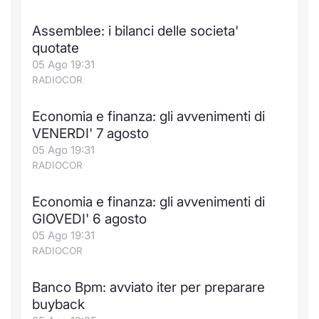
Formaz
Specific
Assemblee: i bilanci delle societa'
Statisti
quotate
Avvisi
05 Ago 19:31
RADIOCOR
Market
Economia e finanza: gli avvenimenti di
KID
VENERDI' 7 agosto
05 Ago 19:31
RADIOCOR
Economia e finanza: gli avvenimenti di
GIOVEDI' 6 agosto
05 Ago 19:31
RADIOCOR
Banco Bpm: avviato iter per preparare
buyback