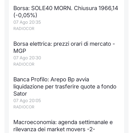
Borsa: SOLE40 MORN. Chiusura 1966,14
(-0,05%)
07 Ago 20:35
RADIOCOR
Borsa elettrica: prezzi orari di mercato -
MGP
07 Ago 20:30
RADIOCOR
Banca Profilo: Arepo Bp avvia
liquidazione per trasferire quote a fondo
Sator
07 Ago 20:05
RADIOCOR
Macroeconomia: agenda settimanale e
rilevanza dei market movers -2-