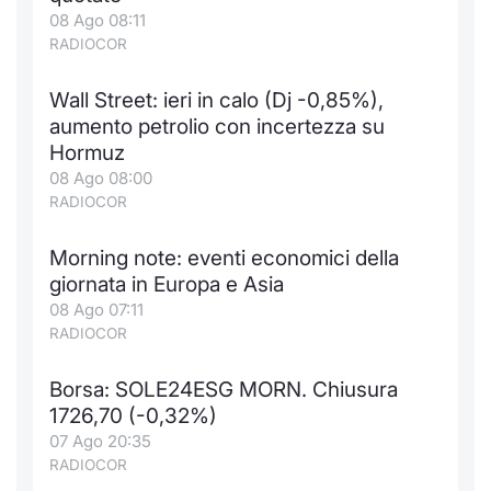
Formaz
08 Ago 08:11
Specific
RADIOCOR
Statisti
Avvisi
Wall Street: ieri in calo (Dj -0,85%),
aumento petrolio con incertezza su
Market
Hormuz
08 Ago 08:00
KID
RADIOCOR
Morning note: eventi economici della
giornata in Europa e Asia
08 Ago 07:11
RADIOCOR
Borsa: SOLE24ESG MORN. Chiusura
1726,70 (-0,32%)
07 Ago 20:35
RADIOCOR