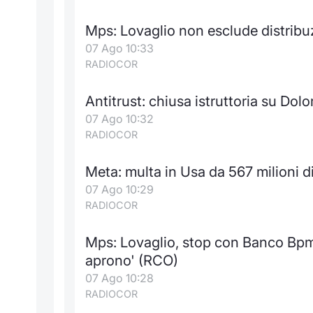
Mps: Lovaglio non esclude distribu
07 Ago 10:33
RADIOCOR
Antitrust: chiusa istruttoria su Dol
07 Ago 10:32
RADIOCOR
Meta: multa in Usa da 567 milioni di 
07 Ago 10:29
RADIOCOR
Mps: Lovaglio, stop con Banco Bpm? 
aprono' (RCO)
07 Ago 10:28
RADIOCOR