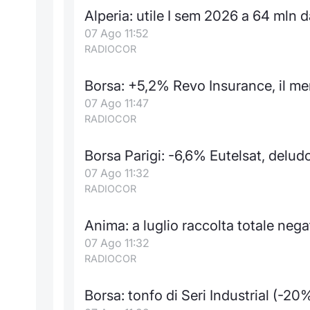
Alperia: utile I sem 2026 a 64 mln d
07 Ago 11:52
RADIOCOR
Borsa: +5,2% Revo Insurance, il m
07 Ago 11:47
RADIOCOR
Borsa Parigi: -6,6% Eutelsat, delud
07 Ago 11:32
RADIOCOR
Anima: a luglio raccolta totale nega
07 Ago 11:32
RADIOCOR
Borsa: tonfo di Seri Industrial (-2