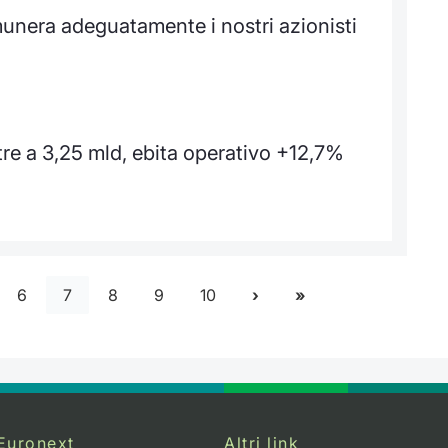
unera adeguatamente i nostri azionisti
re a 3,25 mld, ebita operativo +12,7%
6
7
8
9
10
Euronext
Altri link