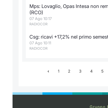
Mps: Lovaglio, Opas Intesa non rem
(RCO)
07 Ago 10:17
RADIOCOR
Csg: ricavi +17,2% nel primo semest
07 Ago 10:11
RADIOCOR
1
2
3
4
5
Gruppo 