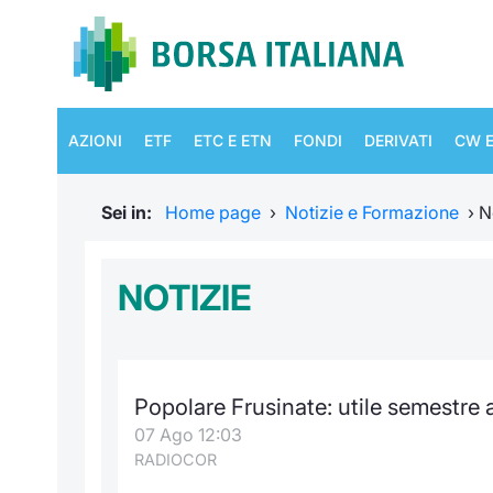
AZIONI
ETF
ETC E ETN
FONDI
DERIVATI
CW E
Sei in:
Home page
›
Notizie e Formazione
›
N
NOTIZIE
Popolare Frusinate: utile semestre a
07 Ago 12:03
RADIOCOR