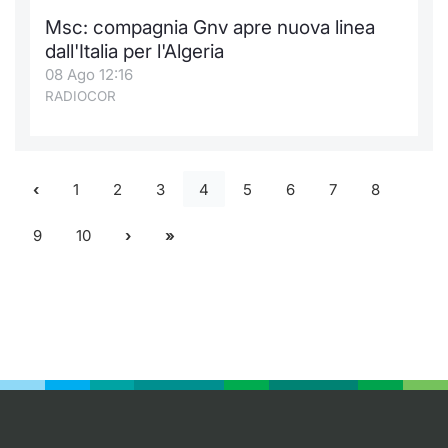
Msc: compagnia Gnv apre nuova linea
dall'Italia per l'Algeria
08 Ago 12:16
RADIOCOR
1
2
3
4
5
6
7
8
9
10