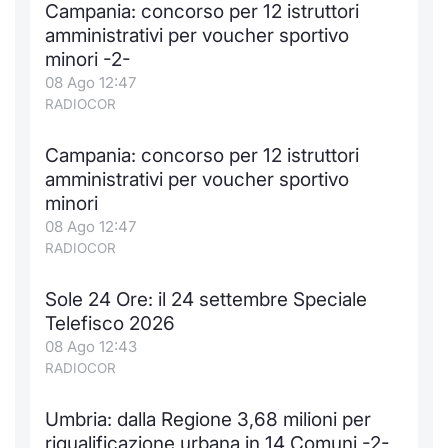
Campania: concorso per 12 istruttori
Notizie e Formazione
Docume
Per emit
Docume
Dividen
Emittent
KID/PRI
Notizie
Servizi 
amministrativi per voucher sportivo
minori -2-
Chi siamo
Listed 
Docume
Formazi
BTP Min
Formaz
Listing
Statisti
Dati di
08 Ago 12:47
Milan
RADIOCOR
Calenda
Formazi
BONO Mi
Material
Analisi 
Segmen
Campania: concorso per 12 istruttori
amministrativi per voucher sportivo
IPO e M
OAT Min
Intermed
Mercato
minori
08 Ago 12:47
Cambi
BUND Mi
Mifid 2
BTP
RADIOCOR
MiFID 2
BTP Min
Regolam
Market M
Sole 24 Ore: il 24 settembre Speciale
Speciali
Telefisco 2026
Opzioni
Academ
08 Ago 12:43
RFQ
RADIOCOR
Opzioni 
Spread 
Umbria: dalla Regione 3,68 milioni per
Indicato
riqualificazione urbana in 14 Comuni -2-