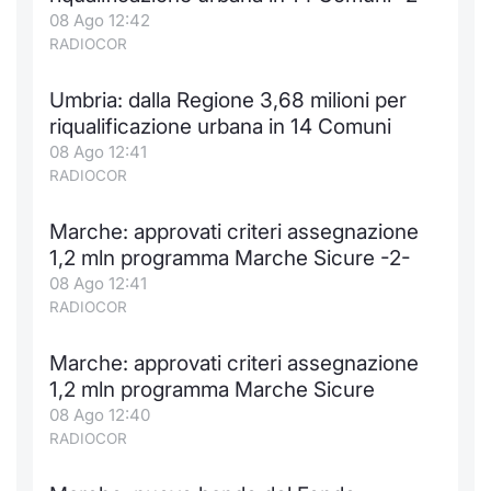
Formaz
08 Ago 12:42
Specific
RADIOCOR
Statisti
Avvisi
Umbria: dalla Regione 3,68 milioni per
riqualificazione urbana in 14 Comuni
Market
08 Ago 12:41
RADIOCOR
KID
Marche: approvati criteri assegnazione
1,2 mln programma Marche Sicure -2-
08 Ago 12:41
RADIOCOR
Marche: approvati criteri assegnazione
1,2 mln programma Marche Sicure
08 Ago 12:40
RADIOCOR