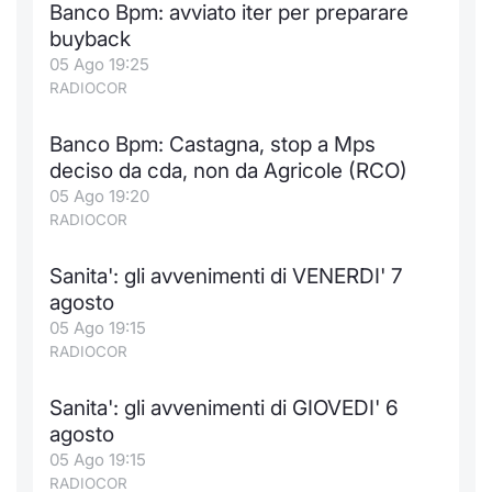
Banco Bpm: avviato iter per preparare
Notizie e Formazione
Docume
Per emit
Docume
Dividen
Emittent
KID/PRI
Notizie
Servizi 
buyback
05 Ago 19:25
Chi siamo
Listed 
Docume
Formazi
BTP Min
Formaz
Listing
Statisti
Dati di
RADIOCOR
Milan
Banco Bpm: Castagna, stop a Mps
Calenda
Formazi
BONO Mi
Material
Analisi 
Segmen
deciso da cda, non da Agricole (RCO)
05 Ago 19:20
IPO e M
OAT Min
Intermed
Mercato
RADIOCOR
Cambi
BUND Mi
Mifid 2
BTP
Sanita': gli avvenimenti di VENERDI' 7
agosto
MiFID 2
BTP Min
Regolam
Market M
05 Ago 19:15
Speciali
RADIOCOR
Opzioni
Academ
RFQ
Sanita': gli avvenimenti di GIOVEDI' 6
Opzioni 
agosto
Spread 
05 Ago 19:15
Indicato
RADIOCOR