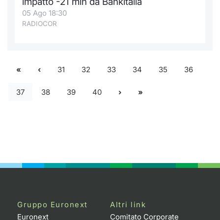
impatto -21 mln da Bankitalia
05 Ago 18:30
RADIOCOR
31
32
33
34
35
36
37
38
39
40
Gruppo Euronext
Altri link
Euronext
Comitato Corporate