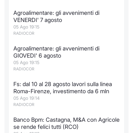
Formaz
Specific
Agroalimentare: gli avvenimenti di
Statisti
VENERDI' 7 agosto
Avvisi
05 Ago 19:15
RADIOCOR
Market
Agroalimentare: gli avvenimenti di
KID
GIOVEDI' 6 agosto
05 Ago 19:15
RADIOCOR
Fs: dal 10 al 28 agosto lavori sulla linea
Roma-Firenze, investimento da 6 mln
05 Ago 19:14
RADIOCOR
Banco Bpm: Castagna, M&A con Agricole
se rende felici tutti (RCO)