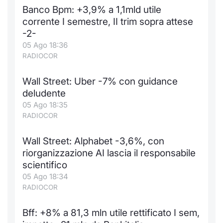
Banco Bpm: +3,9% a 1,1mld utile
corrente I semestre, II trim sopra attese
-2-
05 Ago 18:36
RADIOCOR
Wall Street: Uber -7% con guidance
deludente
05 Ago 18:35
RADIOCOR
Wall Street: Alphabet -3,6%, con
riorganizzazione AI lascia il responsabile
scientifico
05 Ago 18:34
RADIOCOR
Bff: +8% a 81,3 mln utile rettificato I sem,