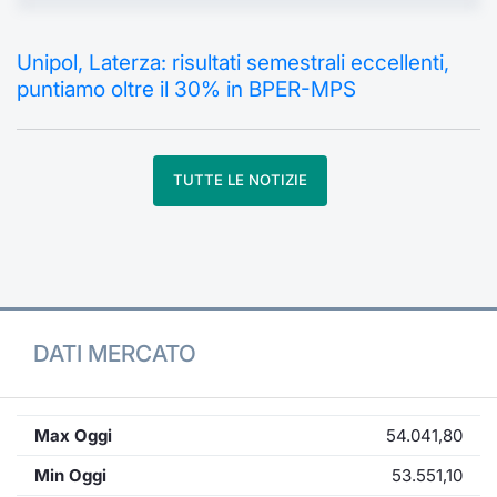
Formaz
Specific
Unipol, Laterza: risultati semestrali eccellenti,
Statisti
puntiamo oltre il 30% in BPER-MPS
Avvisi
Market
TUTTE LE NOTIZIE
KID
DATI MERCATO
Max Oggi
54.041,80
Min Oggi
53.551,10