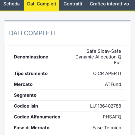
Scheda
Dati Completi
Contratti
Grafico interattivo
Notizie e Formazione
Docume
Per emit
Docume
Dividen
Emittent
KID/PRI
Notizie
Servizi 
Chi siamo
Listed 
Docume
Formazi
BTP Min
Formaz
Listing
Statisti
Dati di
Milan
DATI COMPLETI
Calenda
Formazi
BONO Mi
Material
Analisi 
Segmen
Safe Sicav-Safe
IPO e M
OAT Min
Intermed
Denominazione
Dynamic Allocation Q
Mercato
Eur
Cambi
BUND Mi
Mifid 2
BTP
Tipo strumento
OICR APERTI
Mercato
ATFund
MiFID 2
BTP Min
Regolam
Market M
Segmento
Speciali
Opzioni
Academ
Codice Isin
LU1136402788
RFQ
Opzioni 
Codice Alfanumerico
PHSAFQ
Spread 
Fase di Mercato
Fase Tecnica
Indicato