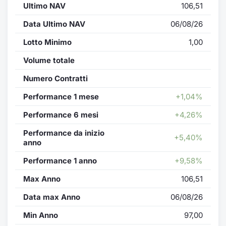
Formaz
Ultimo NAV
106,51
Specific
Data Ultimo NAV
06/08/26
Statisti
Avvisi
Lotto Minimo
1,00
Volume totale
Market
Numero Contratti
KID
Performance 1 mese
+1,04%
Performance 6 mesi
+4,26%
Performance da inizio
+5,40%
anno
Performance 1 anno
+9,58%
Max Anno
106,51
Data max Anno
06/08/26
Min Anno
97,00