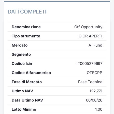
Notizie e Formazione
Docume
Per emit
Docume
Dividen
Emittent
KID/PRI
Notizie
Servizi 
DATI COMPLETI
Chi siamo
Listed 
Docume
Formazi
BTP Min
Formaz
Listing
Statisti
Dati di
Milan
Denominazione
Otf Opportunity
Calenda
Formazi
BONO Mi
Material
Analisi 
Tipo strumento
OICR APERTI
Segmen
Mercato
ATFund
IPO e M
OAT Min
Intermed
Mercato
Segmento
Cambi
BUND Mi
Mifid 2
BTP
Codice Isin
IT0005279697
MiFID 2
BTP Min
Regolam
Codice Alfanumerico
OTFOPP
Market M
Speciali
Fase di Mercato
Fase Tecnica
Opzioni
Academ
RFQ
Ultimo NAV
122,771
Opzioni 
Data Ultimo NAV
06/08/26
Spread 
Lotto Minimo
1,00
Indicato