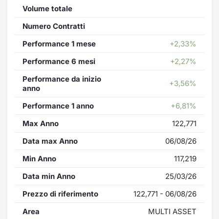
Formaz
Volume totale
Specific
Numero Contratti
Statisti
Avvisi
Performance 1 mese
+2,33%
Performance 6 mesi
+2,27%
Market
Performance da inizio
+3,56%
anno
KID
Performance 1 anno
+6,81%
Max Anno
122,771
Data max Anno
06/08/26
Min Anno
117,219
Data min Anno
25/03/26
Prezzo di riferimento
122,771 - 06/08/26
Area
MULTI ASSET